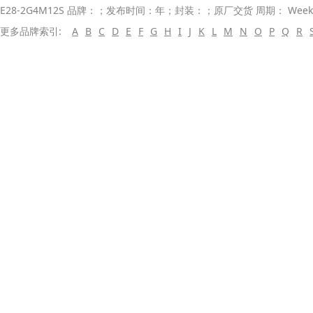
E28-2G4M12S 品牌：；发布时间：年；封装：；原厂交货 周期： Wee
更多品牌索引:
A
B
C
D
E
F
G
H
I
J
K
L
M
N
O
P
Q
R