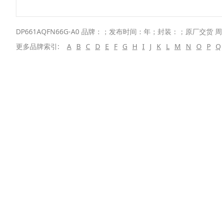
DP661AQFN66G-A0 品牌：；发布时间：年；封装：；原厂交货 周
更多品牌索引:
A
B
C
D
E
F
G
H
I
J
K
L
M
N
O
P
Q