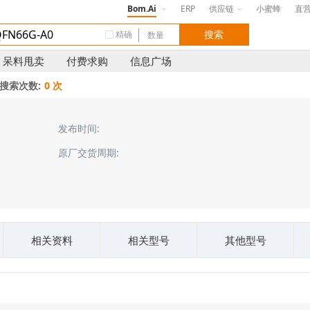
Bom.Ai
ERP
供应链
小蜜蜂
直
精确
呆料甩卖
付费求购
信息广场
搜索次数:
0 次
发布时间:
原厂交货周期:
相关资料
相关型号
其他型号