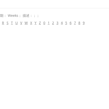
期： Weeks； 描述：；；
R
S
T
U
V
W
X
Y
Z
0
1
2
3
4
5
6
7
8
9