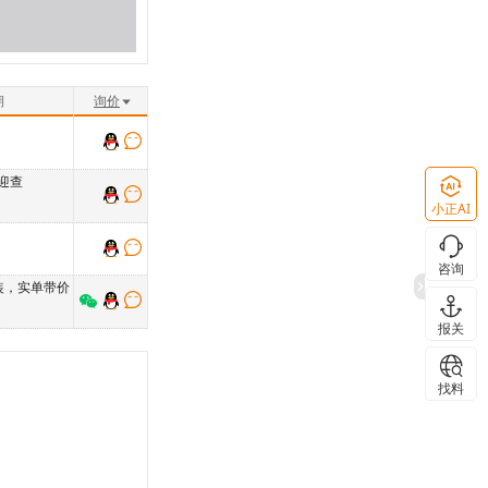
期
询价
迎查
小正AI
咨询
装，实单带价
报关
找料