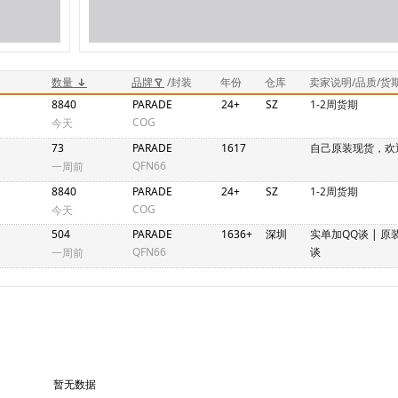
数量
品牌
/封装
年份
仓库
卖家说明/品质/货
8840
PARADE
24+
SZ
1-2周货期
COG
今天
73
PARADE
1617
自己原装现货，欢
QFN66
一周前
8840
PARADE
24+
SZ
1-2周货期
COG
今天
504
PARADE
1636+
深圳
实单加QQ谈
|
原
QFN66
谈
一周前
暂无数据