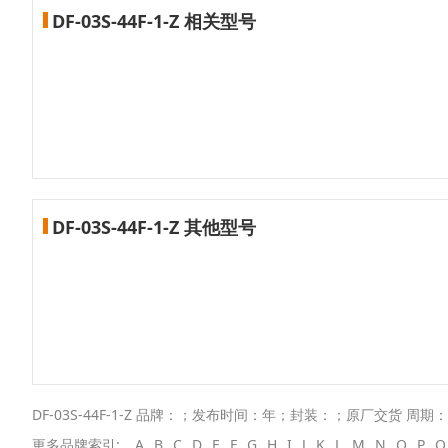
DF-03S-44F-1-Z 相关型号
DF-03S-44F-1-Z 其他型号
DF-03S-44F-1-Z 品牌：；发布时间：年；封装：；原厂交货 周期：
更多品牌索引:
A
B
C
D
E
F
G
H
I
J
K
L
M
N
O
P
Q