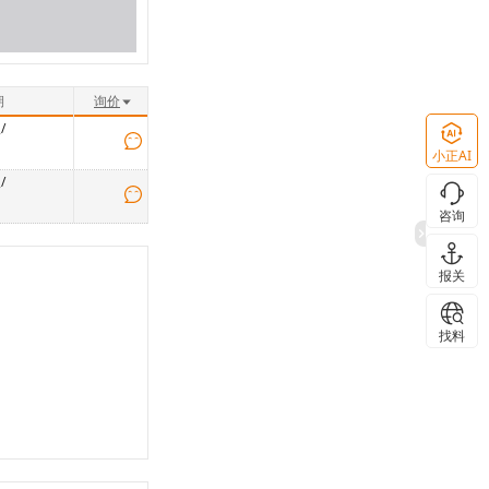
期
询价
/
小正AI
/
咨询
报关
找料