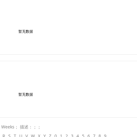
暂无数据
暂无数据
 Weeks； 描述：；；
R
S
T
U
V
W
X
Y
Z
0
1
2
3
4
5
6
7
8
9