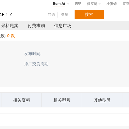
Bom.Ai
ERP
供应链
小蜜蜂
直
精确
呆料甩卖
付费求购
信息广场
数:
0 次
发布时间:
原厂交货周期:
相关资料
相关型号
其他型号