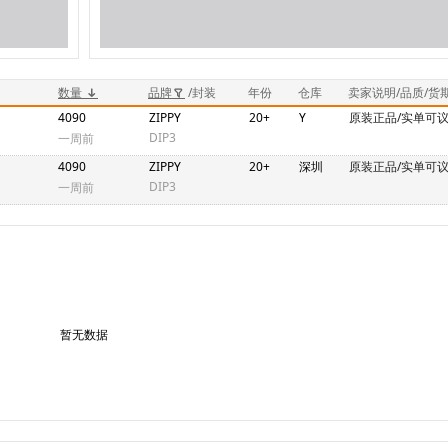
数量
品牌
/封装
年份
仓库
卖家说明/品质/货
4090
ZIPPY
20+
Y
原装正品/实单可议
DIP3
一周前
4090
ZIPPY
20+
深圳
原装正品/实单可议
DIP3
一周前
暂无数据