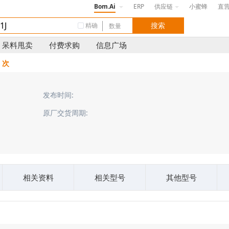
Bom.Ai
ERP
供应链
小蜜蜂
直
精确
呆料甩卖
付费求购
信息广场
0 次
发布时间:
原厂交货周期:
相关资料
相关型号
其他型号