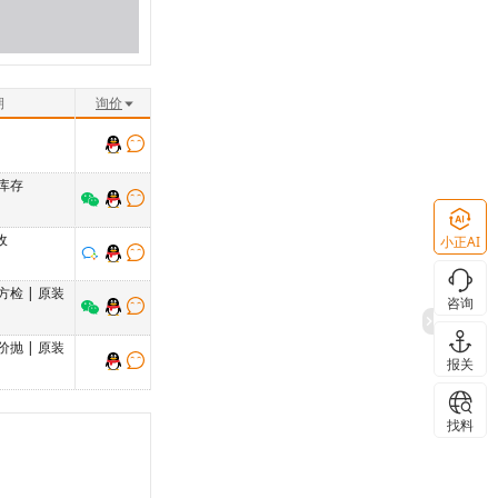
期
询价
库存
收
小正AI
方检
|
原装
咨询
价抛
|
原装
报关
找料