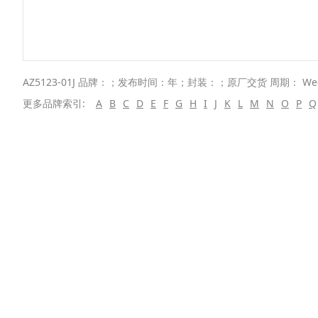
AZ5123-01J 品牌：；发布时间：年；封装：；原厂交货 周期： We
更多品牌索引:
A
B
C
D
E
F
G
H
I
J
K
L
M
N
O
P
Q