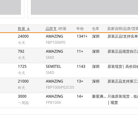
数量
品牌
/封装
年份
仓库
卖家说明/品质/货
24000
AMAZING
1341+
深圳
原装正品!支持实单
FBP1006P0
今天
792
AMAZING
11+
深圳
原装正品现货自己
SMD
今天
1725
SEMITEL
1143
深圳
原装现货| 高价回
SMD
今天
21000
AMAZING
13+
深圳
原装正品支持第三
FBP1006P02C05
昨天
3000
AMAZING
14+
新亚洲2期N4C448-458
只做原装现货，低
FPB1006
| 现货
一周前