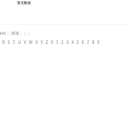
暂无数据
eks； 描述：；；
R
S
T
U
V
W
X
Y
Z
0
1
2
3
4
5
6
7
8
9