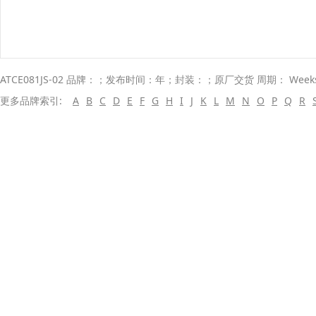
ATCE081JS-02 品牌：；发布时间：年；封装：；原厂交货 周期： Wee
更多品牌索引:
A
B
C
D
E
F
G
H
I
J
K
L
M
N
O
P
Q
R