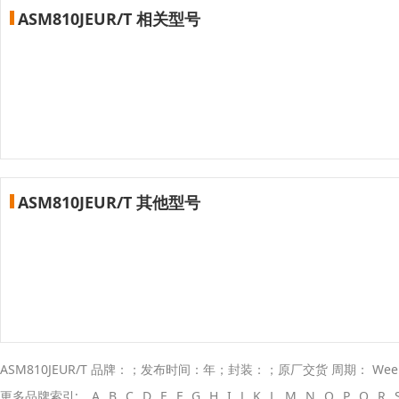
ASM810JEUR/T 相关型号
ASM810JEUR/T 其他型号
ASM810JEUR/T 品牌：；发布时间：年；封装：；原厂交货 周期： We
更多品牌索引:
A
B
C
D
E
F
G
H
I
J
K
L
M
N
O
P
Q
R