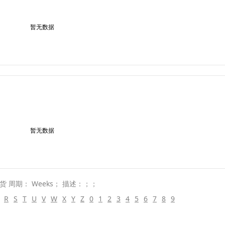
暂无数据
暂无数据
交货 周期： Weeks； 描述：；；
R
S
T
U
V
W
X
Y
Z
0
1
2
3
4
5
6
7
8
9