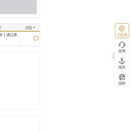
期
询价
小正AI
存
|
进口原
咨询
报关
找料