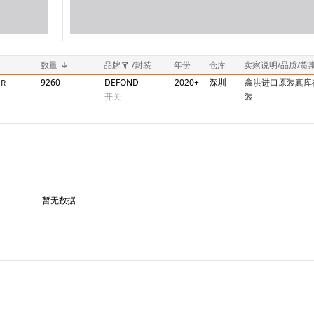
数量
品牌
/封装
年份
仓库
卖家说明/品质/货
9260
DEFOND
2020+
深圳
鑫洪进口原装真库
1R
开关
装
暂无数据