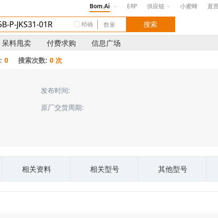
Bom.Ai
ERP
供应链
小蜜蜂
直
精确
呆料甩卖
付费求购
信息广场
:
0
搜索次数:
0 次
发布时间:
原厂交货周期:
相关资料
相关型号
其他型号