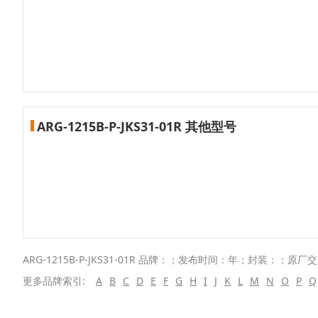
ARG-1215B-P-JKS31-01R 其他型号
ARG-1215B-P-JKS31-01R 品牌：；发布时间：年；封装：；原厂
更多品牌索引:
A
B
C
D
E
F
G
H
I
J
K
L
M
N
O
P
Q