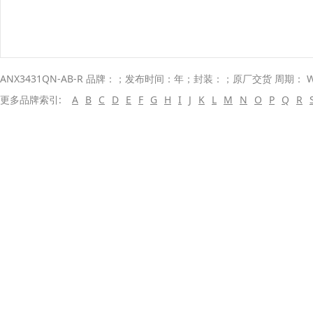
ANX3431QN-AB-R 品牌：；发布时间：年；封装：；原厂交货 周期： W
更多品牌索引:
A
B
C
D
E
F
G
H
I
J
K
L
M
N
O
P
Q
R