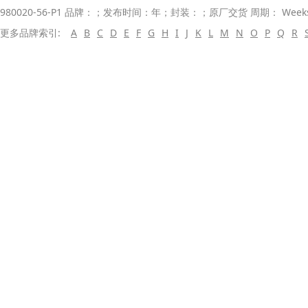
980020-56-P1 品牌：；发布时间：年；封装：；原厂交货 周期： Wee
更多品牌索引:
A
B
C
D
E
F
G
H
I
J
K
L
M
N
O
P
Q
R