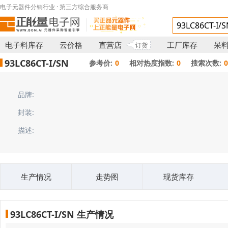
电子元器件分销行业 · 第三方综合服务商
电子料库存
云价格
直营店
工厂库存
呆
订货
93LC86CT-I/SN
参考价:
0
相对热度指数:
0
搜索次数:
品牌:
封装:
描述:
生产情况
走势图
现货库存
93LC86CT-I/SN 生产情况