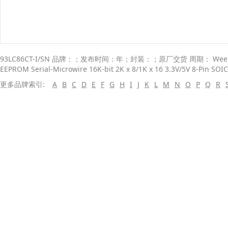
93LC86CT-I/SN 品牌：；发布时间：年；封装：；原厂交货 周期： Weeks；
EEPROM Serial-Microwire 16K-bit 2K x 8/1K x 16 3.3V/5V 8-Pin SOI
更多品牌索引:
A
B
C
D
E
F
G
H
I
J
K
L
M
N
O
P
Q
R