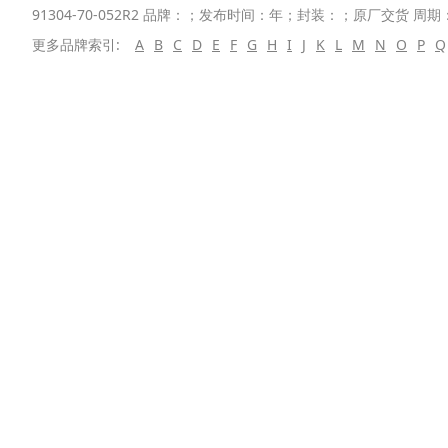
91304-70-052R2 品牌：；发布时间：年；封装：；原厂交货 周期：
更多品牌索引:
A
B
C
D
E
F
G
H
I
J
K
L
M
N
O
P
Q