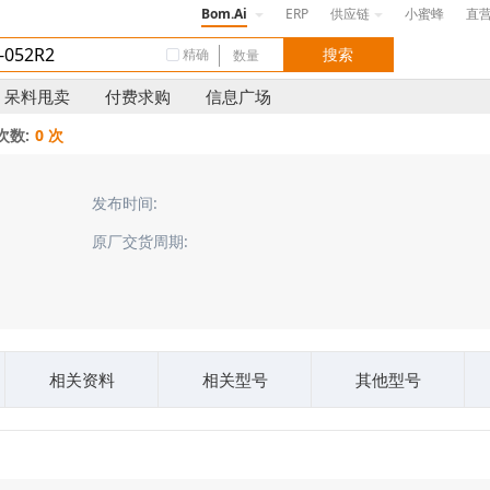
Bom.Ai
ERP
供应链
小蜜蜂
直
精确
呆料甩卖
付费求购
信息广场
次数:
0 次
发布时间:
原厂交货周期:
相关资料
相关型号
其他型号