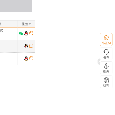
期
询价
格优
小正AI
咨询
报关
找料