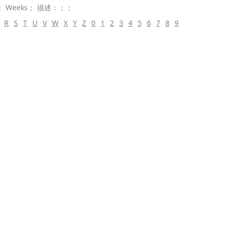
 Weeks； 描述：；；
R
S
T
U
V
W
X
Y
Z
0
1
2
3
4
5
6
7
8
9