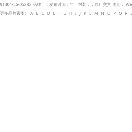
91304-56-052R2 品牌：；发布时间：年；封装：；原厂交货 周期： W
更多品牌索引:
A
B
C
D
E
F
G
H
I
J
K
L
M
N
O
P
Q
R