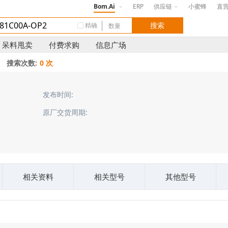
Bom.Ai
ERP
供应链
小蜜蜂
直
精确
呆料甩卖
付费求购
信息广场
搜索次数:
0 次
发布时间:
原厂交货周期:
相关资料
相关型号
其他型号