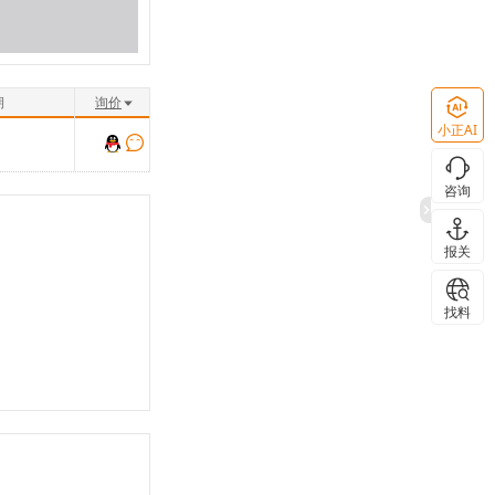
期
询价
小正AI
咨询
报关
找料