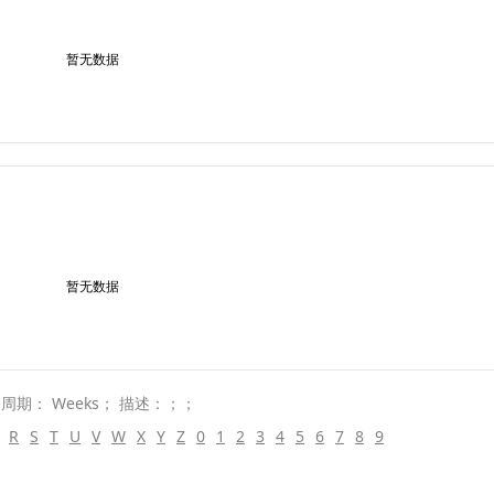
暂无数据
暂无数据
 周期： Weeks； 描述：；；
R
S
T
U
V
W
X
Y
Z
0
1
2
3
4
5
6
7
8
9