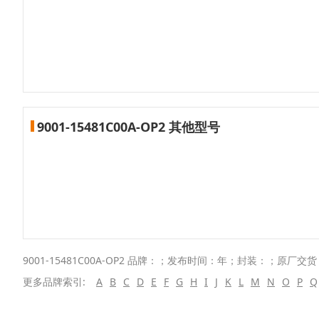
9001-15481C00A-OP2 其他型号
9001-15481C00A-OP2 品牌：；发布时间：年；封装：；原厂交货
更多品牌索引:
A
B
C
D
E
F
G
H
I
J
K
L
M
N
O
P
Q