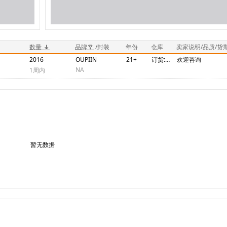
数量
品牌
/封装
年份
仓库
卖家说明/品质/货
2016
OUPIIN
21+
订货:货期40天
欢迎咨询
NA
1周内
暂无数据