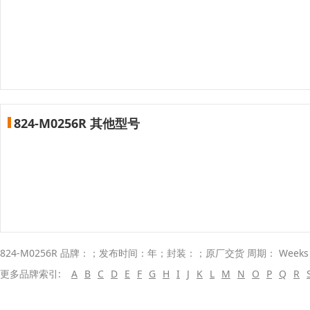
824-M0256R 其他型号
824-M0256R 品牌：；发布时间：年；封装：；原厂交货 周期： Week
更多品牌索引:
A
B
C
D
E
F
G
H
I
J
K
L
M
N
O
P
Q
R