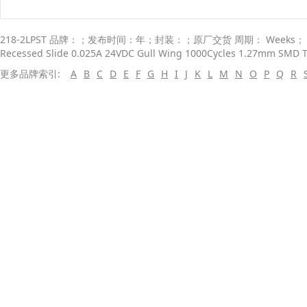
218-2LPST 品牌：；发布时间：年；封装：；原厂交货 周期： Weeks； 描述：
Recessed Slide 0.025A 24VDC Gull Wing 1000Cycles 1.27mm SMD
更多品牌索引:
A
B
C
D
E
F
G
H
I
J
K
L
M
N
O
P
Q
R