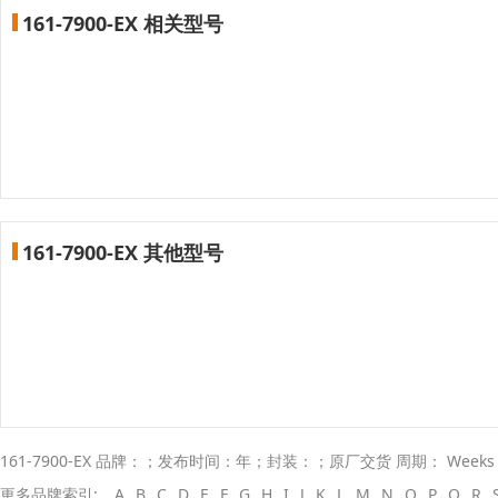
161-7900-EX 相关型号
161-7900-EX 其他型号
161-7900-EX 品牌：；发布时间：年；封装：；原厂交货 周期： Week
更多品牌索引:
A
B
C
D
E
F
G
H
I
J
K
L
M
N
O
P
Q
R