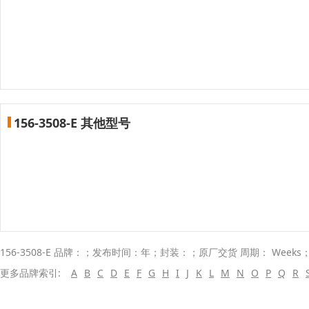
156-3508-E 其他型号
156-3508-E 品牌：；发布时间：年；封装：；原厂交货 周期： Weeks
更多品牌索引:
A
B
C
D
E
F
G
H
I
J
K
L
M
N
O
P
Q
R