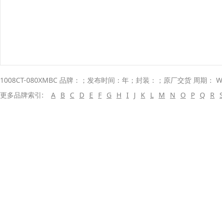
1008CT-080XMBC 品牌：；发布时间：年；封装：；原厂交货 周期： W
更多品牌索引:
A
B
C
D
E
F
G
H
I
J
K
L
M
N
O
P
Q
R