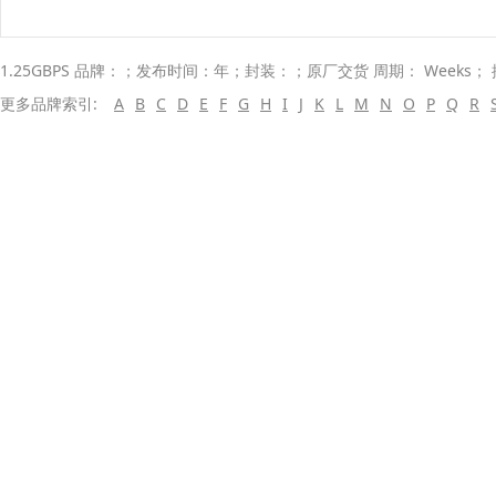
1.25GBPS 品牌：；发布时间：年；封装：；原厂交货 周期： Weeks；
更多品牌索引:
A
B
C
D
E
F
G
H
I
J
K
L
M
N
O
P
Q
R