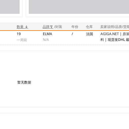
数量
品牌
/封装
年份
仓库
卖家说明/品质/货
19
ELMA
/
法国
AGIGA.NET
|
原装
N/A
料
| 现货发DHL 
一周前
暂无数据