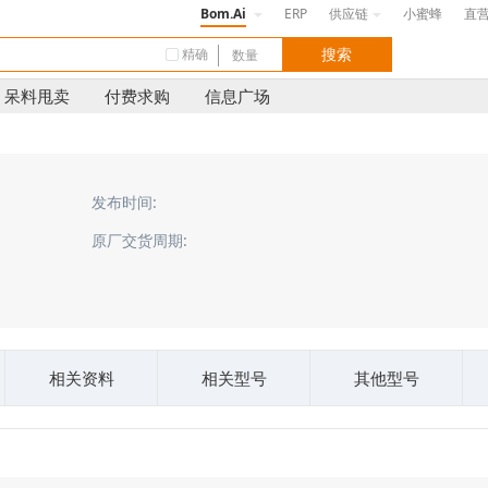
Bom.Ai
ERP
供应链
小蜜蜂
直
精确
呆料甩卖
付费求购
信息广场
发布时间:
原厂交货周期:
相关资料
相关型号
其他型号