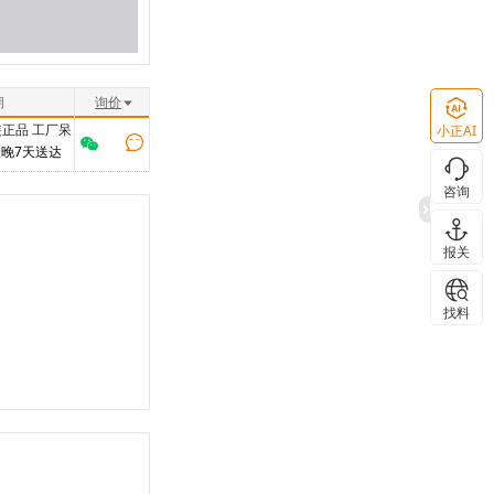
期
询价
正品 工厂呆
小正AI
最晚7天送达
咨询
报关
找料