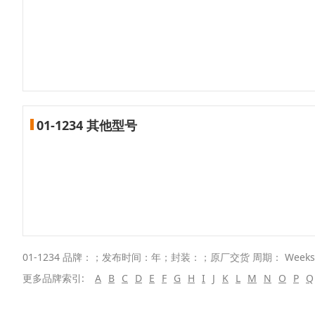
01-1234 其他型号
01-1234 品牌：；发布时间：年；封装：；原厂交货 周期： Week
更多品牌索引:
A
B
C
D
E
F
G
H
I
J
K
L
M
N
O
P
Q