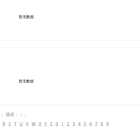
暂无数据
暂无数据
s； 描述：；；
R
S
T
U
V
W
X
Y
Z
0
1
2
3
4
5
6
7
8
9