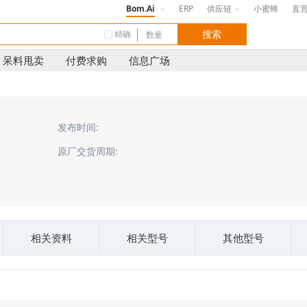
Bom.Ai
ERP
供应链
小蜜蜂
直
精确
呆料甩卖
付费求购
信息广场
发布时间:
原厂交货周期:
相关资料
相关型号
其他型号