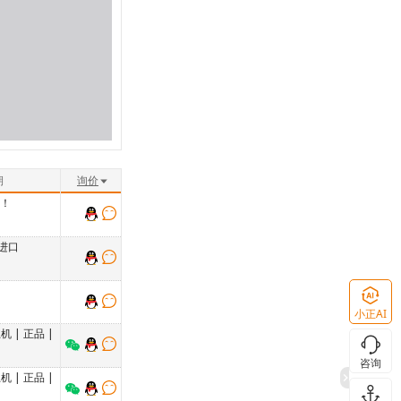
期
询价
存！
进口
小正AI
上机
|
正品
|
咨询
上机
|
正品
|