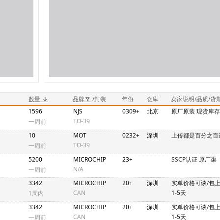
数量
品牌
/封装
年份
仓库
卖家说明/品质/货
1596
NJS
0309+
北京
原厂原装 现货库
TO-39
一周前
10
MOT
0232+
深圳
上传都是百分之百
TO-39
一周前
5200
MICROCHIP
23+
SSCP认证 原厂渠
N/A
一周前
3342
MICROCHIP
20+
深圳
实单价格可谈/包
CAN
1-5天
1周内
3342
MICROCHIP
20+
深圳
实单价格可谈/包
CAN
1-5天
一周前