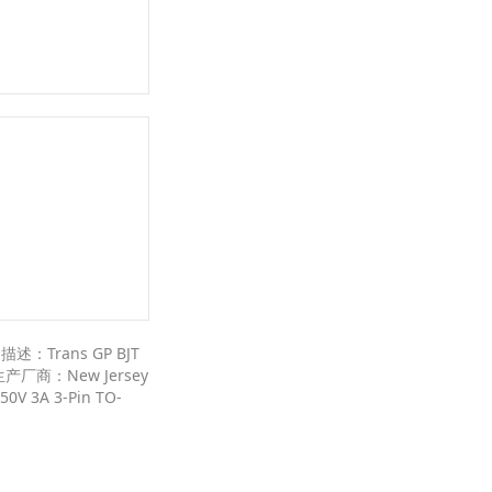
：Trans GP BJT
生产厂商：New Jersey
V 3A 3-Pin TO-