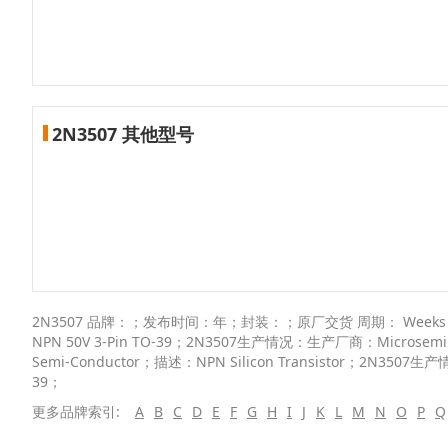
2N3507 其他型号
2N3507 品牌：；发布时间：年；封装：；原厂交货 周期： Weeks； 描述
NPN 50V 3-Pin TO-39；2N3507生产情况：生产厂商：Microsemi；
Semi-Conductor；描述：NPN Silicon Transistor；2N3507生产
39；
更多品牌索引:
A
B
C
D
E
F
G
H
I
J
K
L
M
N
O
P
Q