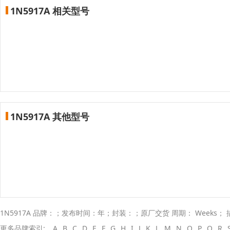
1N5917A 相关型号
1N5917A 其他型号
1N5917A 品牌：；发布时间：年；封装：；原厂交货 周期： Weeks；
更多品牌索引:
A
B
C
D
E
F
G
H
I
J
K
L
M
N
O
P
Q
R