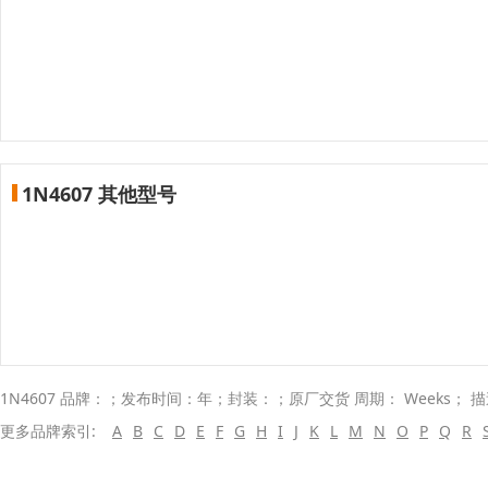
1N4607 其他型号
1N4607 品牌：；发布时间：年；封装：；原厂交货 周期： Weeks； 
更多品牌索引:
A
B
C
D
E
F
G
H
I
J
K
L
M
N
O
P
Q
R