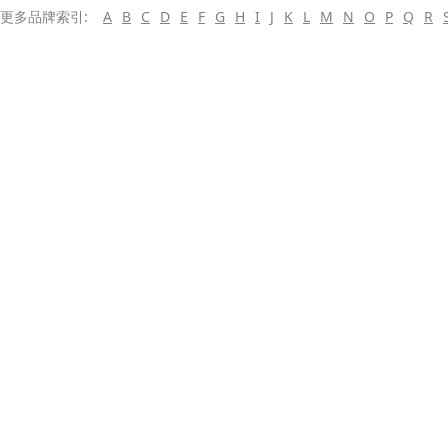
更多品牌索引:
A
B
C
D
E
F
G
H
I
J
K
L
M
N
O
P
Q
R