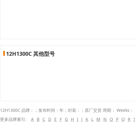
12H1300C 其他型号
12H1300C 品牌：；发布时间：年；封装：；原厂交货 周期： Weeks
更多品牌索引:
A
B
C
D
E
F
G
H
I
J
K
L
M
N
O
P
Q
R