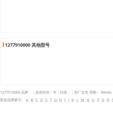
1277910000 其他型号
1277910000 品牌：；发布时间：年；封装：；原厂交货 周期： Week
更多品牌索引:
A
B
C
D
E
F
G
H
I
J
K
L
M
N
O
P
Q
R