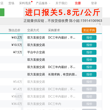
营店
货场
呆料甩卖
产品服务
关于我们
注册
登录
进口报关5.8元/公斤
正能量供应链，不按货值收费 陈小姐:15914106963
预估总价
交易方式
采购要求
发起求购
¥43.2万
双方直接交易
DC三年内最好，不同DC价格不一样
报价
¥10.5万
双方直接交易
报价
¥7.5万
平台中介交易
报价
双方直接交易
报价
双方直接交易
DC三年内最好，不同DC价格不一样
报价
双方直接交易
长期求购，有货的朋友请联系我吧
报价
¥5.6万
双方直接交易
报价
¥1.4万
双方直接交易
DC三年内最好，不同DC价格不一样
报价
¥56.0万
双方直接交易
DC三年内最好，不同DC价格不一样
报价
¥36.0万
双方直接交易
DC三年内
报价