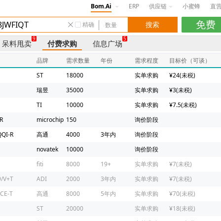
Bom.Ai
ERP
供应链
小蜜蜂
直
精确
9
5
呆料甩卖
付费求购
信息广场
品牌
需求数量
年份
需求程度
目标价（可谈）
ST
18000
实单求购
¥24(未税)
瑞昱
35000
实单求购
¥3(未税)
TI
10000
实单求购
¥7.5(未税)
R
microchip
150
询价阶段
QI-R
高通
4000
3年内
询价阶段
novatek
10000
询价阶段
fiti
8000
19+
实单求购
¥7(未税)
/V+T
ADI
2000
3年内
实单求购
¥7(未税)
CE-T
高通
8000
5年内
实单求购
¥70(未税)
ST
20000
实单求购
¥18(未税)