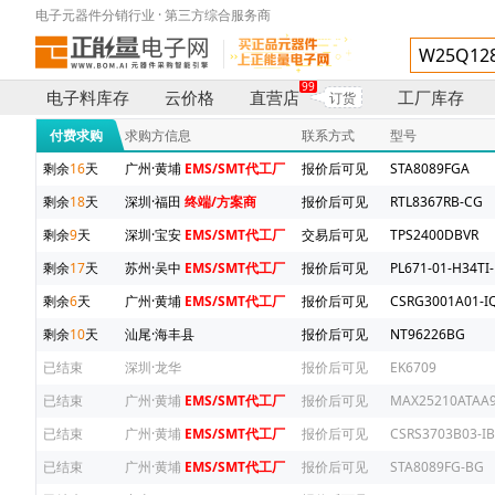
电子元器件分销行业 · 第三方综合服务商
99
电子料库存
云价格
直营店
工厂库存
订货
付费求购
求购方信息
联系方式
型号
剩余
16
天
广州·黄埔
EMS/SMT代工厂
报价后可见
STA8089FGA
剩余
18
天
深圳·福田
终端/方案商
报价后可见
RTL8367RB-CG
剩余
9
天
深圳·宝安
EMS/SMT代工厂
交易后可见
TPS2400DBVR
剩余
17
天
苏州·吴中
EMS/SMT代工厂
报价后可见
PL671-01-H34TI-
剩余
6
天
广州·黄埔
EMS/SMT代工厂
报价后可见
CSRG3001A01-IQ
剩余
10
天
汕尾·海丰县
报价后可见
NT96226BG
已结束
深圳·龙华
报价后可见
EK6709
已结束
广州·黄埔
EMS/SMT代工厂
报价后可见
MAX25210ATAA9
已结束
广州·黄埔
EMS/SMT代工厂
报价后可见
CSRS3703B03-IB
已结束
广州·黄埔
EMS/SMT代工厂
报价后可见
STA8089FG-BG