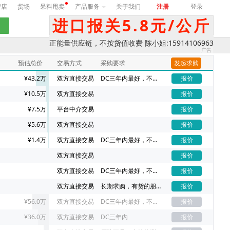
营店
货场
呆料甩卖
产品服务
关于我们
注册
登录
进口报关5.8元/公斤
正能量供应链，不按货值收费 陈小姐:15914106963
预估总价
交易方式
采购要求
发起求购
¥43.2万
双方直接交易
DC三年内最好，不同DC价格不一样
报价
¥10.5万
双方直接交易
报价
¥7.5万
平台中介交易
报价
¥5.6万
双方直接交易
报价
¥1.4万
双方直接交易
DC三年内最好，不同DC价格不一样
报价
双方直接交易
报价
双方直接交易
DC三年内最好，不同DC价格不一样
报价
双方直接交易
长期求购，有货的朋友请联系我吧
报价
¥56.0万
双方直接交易
DC三年内最好，不同DC价格不一样
报价
¥36.0万
双方直接交易
DC三年内
报价