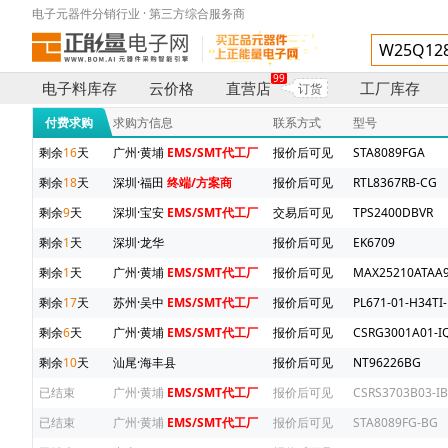
电子元器件分销行业 · 第三方综合服务商
99
电子料库存
云价格
直营店
工厂库存
订货
付费求购
求购方信息
联系方式
型号
剩余
16
天
广州·黄埔
EMS/SMT代工厂
报价后可见
STA8089FGA
剩余
18
天
深圳·福田
终端/方案商
报价后可见
RTL8367RB-CG
剩余
9
天
深圳·宝安
EMS/SMT代工厂
交易后可见
TPS2400DBVR
剩余
1
天
深圳·龙华
报价后可见
EK6709
剩余
1
天
广州·黄埔
EMS/SMT代工厂
报价后可见
MAX25210ATAA9
剩余
17
天
苏州·吴中
EMS/SMT代工厂
报价后可见
PL671-01-H34TI-
剩余
6
天
广州·黄埔
EMS/SMT代工厂
报价后可见
CSRG3001A01-IQ
剩余
10
天
汕尾·海丰县
报价后可见
NT96226BG
已结束
广州·黄埔
EMS/SMT代工厂
报价后可见
CSRS3703B03-IB
已结束
广州·黄埔
EMS/SMT代工厂
报价后可见
STA8089FG-BG