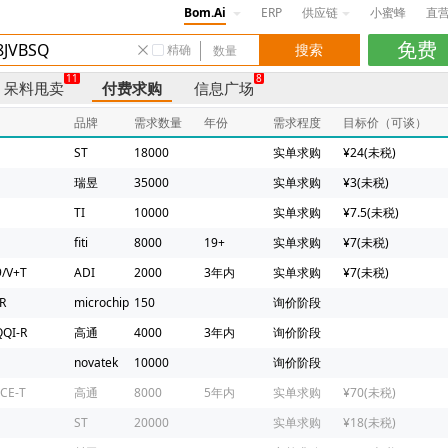
Bom.Ai
ERP
供应链
小蜜蜂
直
精确
11
8
呆料甩卖
付费求购
信息广场
品牌
需求数量
年份
需求程度
目标价（可谈）
ST
18000
实单求购
¥24(未税)
瑞昱
35000
实单求购
¥3(未税)
TI
10000
实单求购
¥7.5(未税)
fiti
8000
19+
实单求购
¥7(未税)
/V+T
ADI
2000
3年内
实单求购
¥7(未税)
R
microchip
150
询价阶段
QI-R
高通
4000
3年内
询价阶段
novatek
10000
询价阶段
CE-T
高通
8000
5年内
实单求购
¥70(未税)
ST
20000
实单求购
¥18(未税)