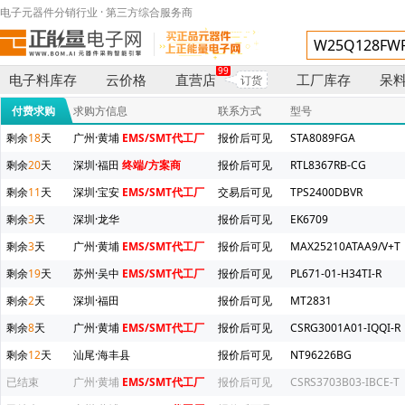
电子元器件分销行业 · 第三方综合服务商
99
电子料库存
云价格
直营店
工厂库存
呆
订货
付费求购
求购方信息
联系方式
型号
剩余
18
天
广州·黄埔
EMS/SMT代工厂
报价后可见
STA8089FGA
剩余
20
天
深圳·福田
终端/方案商
报价后可见
RTL8367RB-CG
剩余
11
天
深圳·宝安
EMS/SMT代工厂
交易后可见
TPS2400DBVR
剩余
3
天
深圳·龙华
报价后可见
EK6709
剩余
3
天
广州·黄埔
EMS/SMT代工厂
报价后可见
MAX25210ATAA9/V+T
剩余
19
天
苏州·吴中
EMS/SMT代工厂
报价后可见
PL671-01-H34TI-R
剩余
2
天
深圳·福田
报价后可见
MT2831
剩余
8
天
广州·黄埔
EMS/SMT代工厂
报价后可见
CSRG3001A01-IQQI-R
剩余
12
天
汕尾·海丰县
报价后可见
NT96226BG
已结束
广州·黄埔
EMS/SMT代工厂
报价后可见
CSRS3703B03-IBCE-T