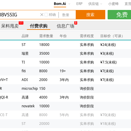
Bom.Ai
ERP
供应链
小蜜蜂
直
精确
11
8
呆料甩卖
付费求购
信息广场
品牌
需求数量
年份
需求程度
目标价（可谈）
ST
18000
实单求购
¥24(未税)
瑞昱
35000
实单求购
¥3(未税)
TI
10000
实单求购
¥7.5(未税)
fiti
8000
19+
实单求购
¥7(未税)
/V+T
ADI
2000
3年内
实单求购
¥7(未税)
R
microchip
150
询价阶段
QI-R
高通
4000
3年内
询价阶段
novatek
10000
询价阶段
CE-T
高通
8000
5年内
实单求购
¥70(未税)
ST
20000
实单求购
¥18(未税)