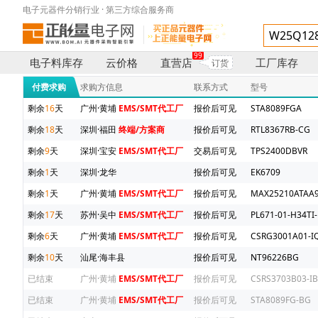
电子元器件分销行业 · 第三方综合服务商
99
电子料库存
云价格
直营店
工厂库存
订货
付费求购
求购方信息
联系方式
型号
剩余
16
天
广州·黄埔
EMS/SMT代工厂
报价后可见
STA8089FGA
剩余
18
天
深圳·福田
终端/方案商
报价后可见
RTL8367RB-CG
剩余
9
天
深圳·宝安
EMS/SMT代工厂
交易后可见
TPS2400DBVR
剩余
1
天
深圳·龙华
报价后可见
EK6709
剩余
1
天
广州·黄埔
EMS/SMT代工厂
报价后可见
MAX25210ATAA9
剩余
17
天
苏州·吴中
EMS/SMT代工厂
报价后可见
PL671-01-H34TI-
剩余
6
天
广州·黄埔
EMS/SMT代工厂
报价后可见
CSRG3001A01-IQ
剩余
10
天
汕尾·海丰县
报价后可见
NT96226BG
已结束
广州·黄埔
EMS/SMT代工厂
报价后可见
CSRS3703B03-IB
已结束
广州·黄埔
EMS/SMT代工厂
报价后可见
STA8089FG-BG