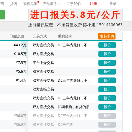
营店
货场
呆料甩卖
产品服务
关于我们
注册
登录
进口报关5.8元/公斤
正能量供应链，不按货值收费 陈小姐:15914106963
预估总价
交易方式
采购要求
发起求购
¥43.2万
双方直接交易
DC三年内最好，不同DC价格不一样
报价
¥10.5万
双方直接交易
报价
¥7.5万
平台中介交易
报价
¥5.6万
双方直接交易
报价
¥1.4万
双方直接交易
DC三年内最好，不同DC价格不一样
报价
双方直接交易
报价
双方直接交易
DC三年内最好，不同DC价格不一样
报价
双方直接交易
长期求购，有货的朋友请联系我吧
报价
¥56.0万
双方直接交易
DC三年内最好，不同DC价格不一样
报价
¥36.0万
双方直接交易
DC三年内
报价