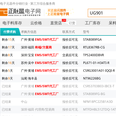
电子元器件分销行业 · 第三方综合服务商
24
电子料库存
云价格
直营店
工厂库存
呆
订货
付费求购
求购方信息
联系方式
型号
剩余
15
天
广州·黄埔
EMS/SMT代工厂
报价后可见
STA8089FGA
剩余
17
天
深圳·福田
终端/方案商
报价后可见
RTL8367RB-CG
剩余
8
天
深圳·宝安
EMS/SMT代工厂
交易后可见
TPS2400DBVR
剩余
16
天
苏州·吴中
EMS/SMT代工厂
报价后可见
PL671-01-H34TI-R
剩余
5
天
广州·黄埔
EMS/SMT代工厂
报价后可见
CSRG3001A01-IQQI-R
剩余
9
天
汕尾·海丰县
报价后可见
NT96226BG
已结束
广州·黄埔
EMS/SMT代工厂
报价后可见
CSRS3703B03-IBCE-T
已结束
广州·黄埔
EMS/SMT代工厂
报价后可见
STA8089FG-BG
已结束
中山
报价后可见
NFM18PC225B1A3D
已结束
深圳·福田
代理商/贸易商
报价后可见
MTFDHBL512TDQ-1AT