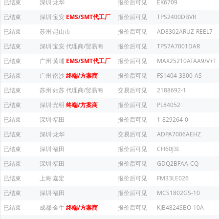
已结束
深圳·龙华
报价后可见
EK6709
已结束
深圳·宝安
EMS/SMT代工厂
报价后可见
TPS2400DBVR
已结束
苏州·昆山市
报价后可见
AD8302ARUZ-REEL7
已结束
深圳·宝安
代理商/贸易商
报价后可见
TPS7A7001DAR
已结束
广州·黄埔
EMS/SMT代工厂
报价后可见
MAX25210ATAA9/V+T
已结束
广州·南沙
终端/方案商
报价后可见
FS1404-3300-AS
已结束
苏州·姑苏
代理商/贸易商
交易后可见
2188692-1
已结束
深圳·光明
终端/方案商
报价后可见
PL84052
已结束
深圳·福田
报价后可见
1-829264-0
已结束
深圳·龙华
交易后可见
ADPA7006AEHZ
已结束
深圳·福田
报价后可见
CH60J3I
已结束
深圳·福田
报价后可见
GDQ2BFAA-CQ
已结束
上海·嘉定
报价后可见
FM33LE026
已结束
深圳·福田
报价后可见
MCS1802GS-10
已结束
成都·金牛
终端/方案商
报价后可见
KJB4824SBO-10A