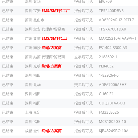
已结束
深圳·龙华
报价后可见
EK6709
已结束
深圳·宝安
EMS/SMT代工厂
报价后可见
TPS2400DBVR
已结束
苏州·昆山市
报价后可见
AD8302ARUZ-REEL7
已结束
深圳·宝安
代理商/贸易商
报价后可见
TPS7A7001DAR
已结束
广州·黄埔
EMS/SMT代工厂
报价后可见
MAX25210ATAA9/V+T
已结束
广州·南沙
终端/方案商
报价后可见
FS1404-3300-AS
已结束
苏州·姑苏
代理商/贸易商
交易后可见
2188692-1
已结束
深圳·光明
终端/方案商
报价后可见
PL84052
已结束
深圳·福田
报价后可见
1-829264-0
已结束
深圳·龙华
交易后可见
ADPA7006AEHZ
已结束
深圳·福田
报价后可见
CH60J3I
已结束
深圳·福田
报价后可见
GDQ2BFAA-CQ
已结束
上海·嘉定
报价后可见
FM33LE026
已结束
深圳·福田
报价后可见
MCS1802GS-10
已结束
成都·金牛
终端/方案商
报价后可见
KJB4824SBO-10A