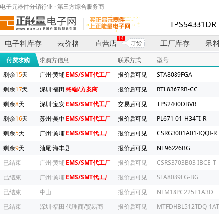
电子元器件分销行业 · 第三方综合服务商
14
电子料库存
云价格
直营店
工厂库存
呆
订货
付费求购
求购方信息
联系方式
型号
剩余
15
天
广州·黄埔
EMS/SMT代工厂
报价后可见
STA8089FGA
剩余
17
天
深圳·福田
终端/方案商
报价后可见
RTL8367RB-CG
剩余
8
天
深圳·宝安
EMS/SMT代工厂
交易后可见
TPS2400DBVR
剩余
16
天
苏州·吴中
EMS/SMT代工厂
报价后可见
PL671-01-H34TI-R
剩余
5
天
广州·黄埔
EMS/SMT代工厂
报价后可见
CSRG3001A01-IQQI-R
剩余
9
天
汕尾·海丰县
报价后可见
NT96226BG
已结束
广州·黄埔
EMS/SMT代工厂
报价后可见
CSRS3703B03-IBCE-T
已结束
广州·黄埔
EMS/SMT代工厂
报价后可见
STA8089FG-BG
已结束
中山
报价后可见
NFM18PC225B1A3D
已结束
深圳·福田
代理商/贸易商
报价后可见
MTFDHBL512TDQ-1AT