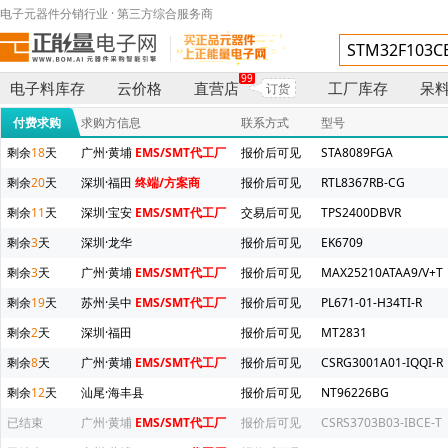
电子元器件分销行业 · 第三方综合服务商
99
电子料库存
云价格
直营店
工厂库存
呆
订货
付费求购
求购方信息
联系方式
型号
剩余
18
天
广州·黄埔
EMS/SMT代工厂
报价后可见
STA8089FGA
剩余
20
天
深圳·福田
终端/方案商
报价后可见
RTL8367RB-CG
剩余
11
天
深圳·宝安
EMS/SMT代工厂
交易后可见
TPS2400DBVR
剩余
3
天
深圳·龙华
报价后可见
EK6709
剩余
3
天
广州·黄埔
EMS/SMT代工厂
报价后可见
MAX25210ATAA9/V+T
剩余
19
天
苏州·吴中
EMS/SMT代工厂
报价后可见
PL671-01-H34TI-R
剩余
2
天
深圳·福田
报价后可见
MT2831
剩余
8
天
广州·黄埔
EMS/SMT代工厂
报价后可见
CSRG3001A01-IQQI-R
剩余
12
天
汕尾·海丰县
报价后可见
NT96226BG
已结束
广州·黄埔
EMS/SMT代工厂
报价后可见
CSRS3703B03-IBCE-T