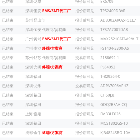
已结束
深圳·龙华
报价后可见
EK6709
已结束
深圳·宝安
EMS/SMT代工厂
报价后可见
TPS2400DBVR
已结束
苏州·昆山市
报价后可见
AD8302ARUZ-REEL7
已结束
深圳·宝安
代理商/贸易商
报价后可见
TPS7A7001DAR
已结束
广州·黄埔
EMS/SMT代工厂
报价后可见
MAX25210ATAA9/V+T
已结束
广州·南沙
终端/方案商
报价后可见
FS1404-3300-AS
已结束
苏州·姑苏
代理商/贸易商
交易后可见
2188692-1
已结束
深圳·光明
终端/方案商
报价后可见
PL84052
已结束
深圳·福田
报价后可见
1-829264-0
已结束
深圳·龙华
交易后可见
ADPA7006AEHZ
已结束
深圳·福田
报价后可见
CH60J3I
已结束
深圳·福田
报价后可见
GDQ2BFAA-CQ
已结束
上海·嘉定
报价后可见
FM33LE026
已结束
深圳·福田
报价后可见
MCS1802GS-10
已结束
成都·金牛
终端/方案商
报价后可见
KJB4824SBO-10A