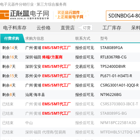
电子元器件分销行业 · 第三方综合服务商
电子料库存
云价格
直营店
工厂库存
呆
订货
付费求购
求购方信息
联系方式
型号
剩余
14
天
广州·黄埔
EMS/SMT代工厂
报价后可见
STA8089FGA
剩余
16
天
深圳·福田
终端/方案商
报价后可见
RTL8367RB-CG
剩余
7
天
深圳·宝安
EMS/SMT代工厂
交易后可见
TPS2400DBVR
剩余
15
天
苏州·吴中
EMS/SMT代工厂
报价后可见
PL671-01-H34TI-R
剩余
4
天
广州·黄埔
EMS/SMT代工厂
报价后可见
CSRG3001A01-IQQI-R
剩余
8
天
汕尾·海丰县
报价后可见
NT96226BG
已结束
广州·黄埔
EMS/SMT代工厂
报价后可见
CSRS3703B03-IBCE-T
已结束
广州·黄埔
EMS/SMT代工厂
报价后可见
STA8089FG-BG
已结束
中山
报价后可见
NFM18PC225B1A3D
已结束
深圳·福田
代理商/贸易商
报价后可见
MTFDHBL512TDQ-1AT