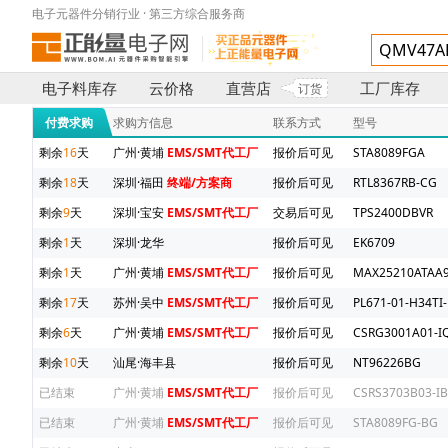
电子元器件分销行业 · 第三方综合服务商
电子料库存
云价格
直营店
工厂库存
订货
付费求购
求购方信息
联系方式
型号
剩余
16
天
广州·黄埔
EMS/SMT代工厂
报价后可见
STA8089FGA
剩余
18
天
深圳·福田
终端/方案商
报价后可见
RTL8367RB-CG
剩余
9
天
深圳·宝安
EMS/SMT代工厂
交易后可见
TPS2400DBVR
剩余
1
天
深圳·龙华
报价后可见
EK6709
剩余
1
天
广州·黄埔
EMS/SMT代工厂
报价后可见
MAX25210ATAA9
剩余
17
天
苏州·吴中
EMS/SMT代工厂
报价后可见
PL671-01-H34TI-
剩余
6
天
广州·黄埔
EMS/SMT代工厂
报价后可见
CSRG3001A01-IQ
剩余
10
天
汕尾·海丰县
报价后可见
NT96226BG
已结束
广州·黄埔
EMS/SMT代工厂
报价后可见
CSRS3703B03-IB
已结束
广州·黄埔
EMS/SMT代工厂
报价后可见
STA8089FG-BG