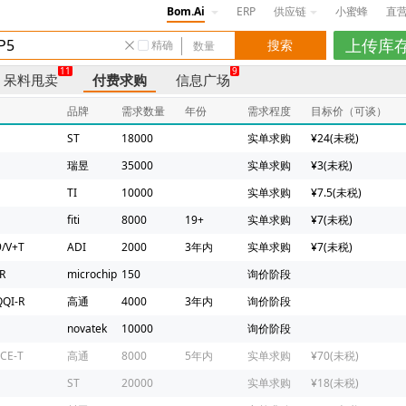
Bom.Ai
ERP
供应链
小蜜蜂
直
精确
11
9
呆料甩卖
付费求购
信息广场
品牌
需求数量
年份
需求程度
目标价（可谈）
ST
18000
实单求购
¥24(未税)
瑞昱
35000
实单求购
¥3(未税)
TI
10000
实单求购
¥7.5(未税)
fiti
8000
19+
实单求购
¥7(未税)
/V+T
ADI
2000
3年内
实单求购
¥7(未税)
R
microchip
150
询价阶段
QI-R
高通
4000
3年内
询价阶段
novatek
10000
询价阶段
CE-T
高通
8000
5年内
实单求购
¥70(未税)
ST
20000
实单求购
¥18(未税)