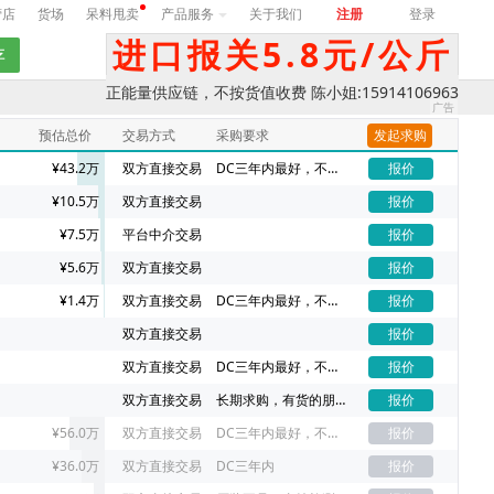
营店
货场
呆料甩卖
产品服务
关于我们
注册
登录
进口报关5.8元/公斤
正能量供应链，不按货值收费 陈小姐:15914106963
预估总价
交易方式
采购要求
发起求购
¥43.2万
双方直接交易
DC三年内最好，不同DC价格不一样
报价
¥10.5万
双方直接交易
报价
¥7.5万
平台中介交易
报价
¥5.6万
双方直接交易
报价
¥1.4万
双方直接交易
DC三年内最好，不同DC价格不一样
报价
双方直接交易
报价
双方直接交易
DC三年内最好，不同DC价格不一样
报价
双方直接交易
长期求购，有货的朋友请联系我吧
报价
¥56.0万
双方直接交易
DC三年内最好，不同DC价格不一样
报价
¥36.0万
双方直接交易
DC三年内
报价