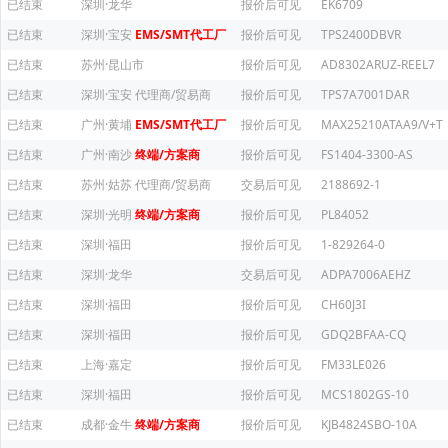
已结束
深圳·龙华
报价后可见
EK6709
已结束
深圳·宝安
EMS/SMT代工厂
报价后可见
TPS2400DBVR
已结束
苏州·昆山市
报价后可见
AD8302ARUZ-REEL7
已结束
深圳·宝安
代理商/贸易商
报价后可见
TPS7A7001DAR
已结束
广州·黄埔
EMS/SMT代工厂
报价后可见
MAX25210ATAA9/V+T
已结束
广州·南沙
终端/方案商
报价后可见
FS1404-3300-AS
已结束
苏州·姑苏
代理商/贸易商
交易后可见
2188692-1
已结束
深圳·光明
终端/方案商
报价后可见
PL84052
已结束
深圳·福田
报价后可见
1-829264-0
已结束
深圳·龙华
交易后可见
ADPA7006AEHZ
已结束
深圳·福田
报价后可见
CH60J3I
已结束
深圳·福田
报价后可见
GDQ2BFAA-CQ
已结束
上海·嘉定
报价后可见
FM33LE026
已结束
深圳·福田
报价后可见
MCS1802GS-10
已结束
成都·金牛
终端/方案商
报价后可见
KJB4824SBO-10A