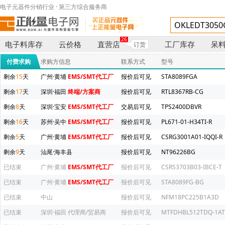
电子元器件分销行业 · 第三方综合服务商
26
电子料库存
云价格
直营店
工厂库存
呆
订货
付费求购
求购方信息
联系方式
型号
剩余
15
天
广州·黄埔
EMS/SMT代工厂
报价后可见
STA8089FGA
剩余
17
天
深圳·福田
终端/方案商
报价后可见
RTL8367RB-CG
剩余
8
天
深圳·宝安
EMS/SMT代工厂
交易后可见
TPS2400DBVR
剩余
16
天
苏州·吴中
EMS/SMT代工厂
报价后可见
PL671-01-H34TI-R
剩余
5
天
广州·黄埔
EMS/SMT代工厂
报价后可见
CSRG3001A01-IQQI-R
剩余
9
天
汕尾·海丰县
报价后可见
NT96226BG
已结束
广州·黄埔
EMS/SMT代工厂
报价后可见
CSRS3703B03-IBCE-T
已结束
广州·黄埔
EMS/SMT代工厂
报价后可见
STA8089FG-BG
已结束
中山
报价后可见
NFM18PC225B1A3D
已结束
深圳·福田
代理商/贸易商
报价后可见
MTFDHBL512TDQ-1AT