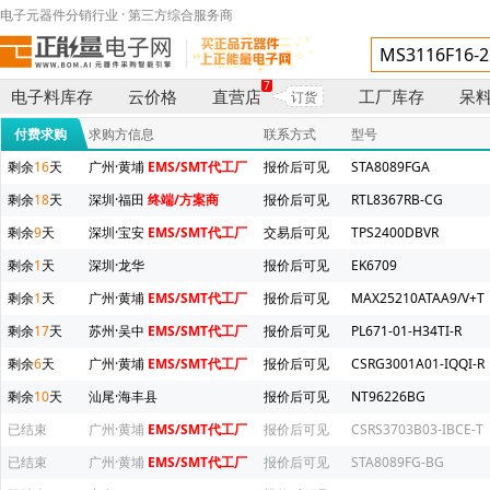
电子元器件分销行业 · 第三方综合服务商
7
电子料库存
云价格
直营店
工厂库存
呆
订货
付费求购
求购方信息
联系方式
型号
剩余
16
天
广州·黄埔
EMS/SMT代工厂
报价后可见
STA8089FGA
剩余
18
天
深圳·福田
终端/方案商
报价后可见
RTL8367RB-CG
剩余
9
天
深圳·宝安
EMS/SMT代工厂
交易后可见
TPS2400DBVR
剩余
1
天
深圳·龙华
报价后可见
EK6709
剩余
1
天
广州·黄埔
EMS/SMT代工厂
报价后可见
MAX25210ATAA9/V+T
剩余
17
天
苏州·吴中
EMS/SMT代工厂
报价后可见
PL671-01-H34TI-R
剩余
6
天
广州·黄埔
EMS/SMT代工厂
报价后可见
CSRG3001A01-IQQI-R
剩余
10
天
汕尾·海丰县
报价后可见
NT96226BG
已结束
广州·黄埔
EMS/SMT代工厂
报价后可见
CSRS3703B03-IBCE-T
已结束
广州·黄埔
EMS/SMT代工厂
报价后可见
STA8089FG-BG