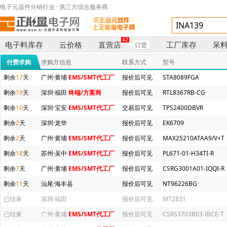
电子元器件分销行业 · 第三方综合服务商
42
电子料库存
云价格
直营店
工厂库存
呆
订货
付费求购
求购方信息
联系方式
型号
剩余
17
天
广州·黄埔
EMS/SMT代工厂
报价后可见
STA8089FGA
剩余
19
天
深圳·福田
终端/方案商
报价后可见
RTL8367RB-CG
剩余
10
天
深圳·宝安
EMS/SMT代工厂
交易后可见
TPS2400DBVR
剩余
2
天
深圳·龙华
报价后可见
EK6709
剩余
2
天
广州·黄埔
EMS/SMT代工厂
报价后可见
MAX25210ATAA9/V+T
剩余
18
天
苏州·吴中
EMS/SMT代工厂
报价后可见
PL671-01-H34TI-R
剩余
7
天
广州·黄埔
EMS/SMT代工厂
报价后可见
CSRG3001A01-IQQI-R
剩余
11
天
汕尾·海丰县
报价后可见
NT96226BG
已结束
深圳·福田
报价后可见
MT2831
已结束
广州·黄埔
EMS/SMT代工厂
报价后可见
CSRS3703B03-IBCE-T