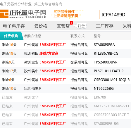
电子元器件分销行业 · 第三方综合服务商
1
电子料库存
云价格
直营店
工厂库存
呆
订货
付费求购
求购方信息
联系方式
型号
剩余
16
天
广州·黄埔
EMS/SMT代工厂
报价后可见
STA8089FGA
剩余
18
天
深圳·福田
终端/方案商
报价后可见
RTL8367RB-CG
剩余
9
天
深圳·宝安
EMS/SMT代工厂
交易后可见
TPS2400DBVR
剩余
17
天
苏州·吴中
EMS/SMT代工厂
报价后可见
PL671-01-H34TI-R
剩余
6
天
广州·黄埔
EMS/SMT代工厂
报价后可见
CSRG3001A01-IQQI-R
剩余
10
天
汕尾·海丰县
报价后可见
NT96226BG
已结束
深圳·龙华
报价后可见
EK6709
已结束
广州·黄埔
EMS/SMT代工厂
报价后可见
MAX25210ATAA9/V+T
已结束
广州·黄埔
EMS/SMT代工厂
报价后可见
CSRS3703B03-IBCE-T
已结束
广州·黄埔
EMS/SMT代工厂
报价后可见
STA8089FG-BG