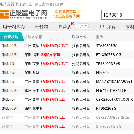
电子元器件分销行业 · 第三方综合服务商
5
电子料库存
云价格
直营店
工厂库存
呆
订货
付费求购
求购方信息
联系方式
型号
剩余
16
天
广州·黄埔
EMS/SMT代工厂
报价后可见
STA8089FGA
剩余
18
天
深圳·福田
终端/方案商
报价后可见
RTL8367RB-CG
剩余
9
天
深圳·宝安
EMS/SMT代工厂
交易后可见
TPS2400DBVR
剩余
1
天
深圳·龙华
报价后可见
EK6709
剩余
1
天
广州·黄埔
EMS/SMT代工厂
报价后可见
MAX25210ATAA9/V+T
剩余
17
天
苏州·吴中
EMS/SMT代工厂
报价后可见
PL671-01-H34TI-R
剩余
6
天
广州·黄埔
EMS/SMT代工厂
报价后可见
CSRG3001A01-IQQI-R
剩余
10
天
汕尾·海丰县
报价后可见
NT96226BG
已结束
广州·黄埔
EMS/SMT代工厂
报价后可见
CSRS3703B03-IBCE-T
已结束
广州·黄埔
EMS/SMT代工厂
报价后可见
STA8089FG-BG