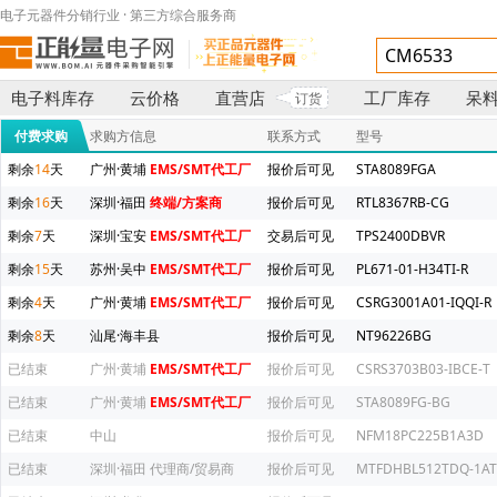
电子元器件分销行业 · 第三方综合服务商
电子料库存
云价格
直营店
工厂库存
呆
订货
付费求购
求购方信息
联系方式
型号
剩余
14
天
广州·黄埔
EMS/SMT代工厂
报价后可见
STA8089FGA
剩余
16
天
深圳·福田
终端/方案商
报价后可见
RTL8367RB-CG
剩余
7
天
深圳·宝安
EMS/SMT代工厂
交易后可见
TPS2400DBVR
剩余
15
天
苏州·吴中
EMS/SMT代工厂
报价后可见
PL671-01-H34TI-R
剩余
4
天
广州·黄埔
EMS/SMT代工厂
报价后可见
CSRG3001A01-IQQI-R
剩余
8
天
汕尾·海丰县
报价后可见
NT96226BG
已结束
广州·黄埔
EMS/SMT代工厂
报价后可见
CSRS3703B03-IBCE-T
已结束
广州·黄埔
EMS/SMT代工厂
报价后可见
STA8089FG-BG
已结束
中山
报价后可见
NFM18PC225B1A3D
已结束
深圳·福田
代理商/贸易商
报价后可见
MTFDHBL512TDQ-1AT