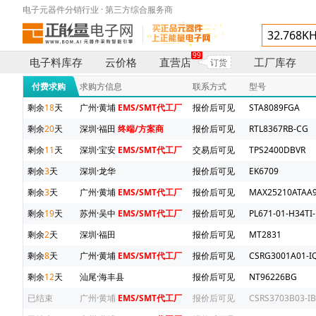
电子元器件分销行业 · 第三方综合服务商
99
电子料库存
云价格
直营店
工厂库存
订货
付费求购
求购方信息
联系方式
型号
剩余
18
天
广州·黄埔
EMS/SMT代工厂
报价后可见
STA8089FGA
剩余
20
天
深圳·福田
终端/方案商
报价后可见
RTL8367RB-CG
剩余
11
天
深圳·宝安
EMS/SMT代工厂
交易后可见
TPS2400DBVR
剩余
3
天
深圳·龙华
报价后可见
EK6709
剩余
3
天
广州·黄埔
EMS/SMT代工厂
报价后可见
MAX25210ATAA9
剩余
19
天
苏州·吴中
EMS/SMT代工厂
报价后可见
PL671-01-H34TI-
剩余
2
天
深圳·福田
报价后可见
MT2831
剩余
8
天
广州·黄埔
EMS/SMT代工厂
报价后可见
CSRG3001A01-IQ
剩余
12
天
汕尾·海丰县
报价后可见
NT96226BG
已结束
广州·黄埔
EMS/SMT代工厂
报价后可见
CSRS3703B03-IB