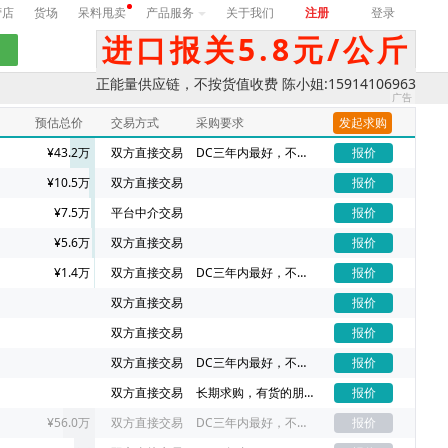
营店
货场
呆料甩卖
产品服务
关于我们
注册
登录
进口报关5.8元/公斤
正能量供应链，不按货值收费 陈小姐:15914106963
预估总价
交易方式
采购要求
发起求购
¥43.2万
双方直接交易
DC三年内最好，不同DC价格不一样
报价
¥10.5万
双方直接交易
报价
¥7.5万
平台中介交易
报价
¥5.6万
双方直接交易
报价
¥1.4万
双方直接交易
DC三年内最好，不同DC价格不一样
报价
双方直接交易
报价
双方直接交易
报价
双方直接交易
DC三年内最好，不同DC价格不一样
报价
双方直接交易
长期求购，有货的朋友请联系我吧
报价
¥56.0万
双方直接交易
DC三年内最好，不同DC价格不一样
报价