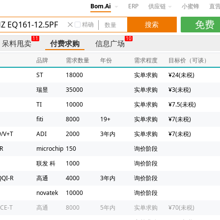
Bom.Ai
ERP
供应链
小蜜蜂
直
精确
11
10
呆料甩卖
付费求购
信息广场
品牌
需求数量
年份
需求程度
目标价（可谈）
ST
18000
实单求购
¥24(未税)
瑞昱
35000
实单求购
¥3(未税)
TI
10000
实单求购
¥7.5(未税)
fiti
8000
19+
实单求购
¥7(未税)
/V+T
ADI
2000
3年内
实单求购
¥7(未税)
R
microchip
150
询价阶段
联发 科
1000
询价阶段
QI-R
高通
4000
3年内
询价阶段
novatek
10000
询价阶段
CE-T
高通
8000
5年内
实单求购
¥70(未税)