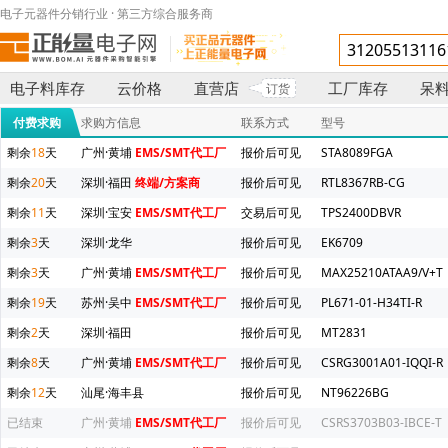
电子元器件分销行业 · 第三方综合服务商
电子料库存
云价格
直营店
工厂库存
呆
订货
付费求购
求购方信息
联系方式
型号
剩余
18
天
广州·黄埔
EMS/SMT代工厂
报价后可见
STA8089FGA
剩余
20
天
深圳·福田
终端/方案商
报价后可见
RTL8367RB-CG
剩余
11
天
深圳·宝安
EMS/SMT代工厂
交易后可见
TPS2400DBVR
剩余
3
天
深圳·龙华
报价后可见
EK6709
剩余
3
天
广州·黄埔
EMS/SMT代工厂
报价后可见
MAX25210ATAA9/V+T
剩余
19
天
苏州·吴中
EMS/SMT代工厂
报价后可见
PL671-01-H34TI-R
剩余
2
天
深圳·福田
报价后可见
MT2831
剩余
8
天
广州·黄埔
EMS/SMT代工厂
报价后可见
CSRG3001A01-IQQI-R
剩余
12
天
汕尾·海丰县
报价后可见
NT96226BG
已结束
广州·黄埔
EMS/SMT代工厂
报价后可见
CSRS3703B03-IBCE-T