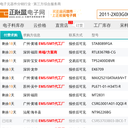
电子元器件分销行业 · 第三方综合服务商
23
电子料库存
云价格
直营店
工厂库存
呆
订货
付费求购
求购方信息
联系方式
型号
剩余
18
天
广州·黄埔
EMS/SMT代工厂
报价后可见
STA8089FGA
剩余
20
天
深圳·福田
终端/方案商
报价后可见
RTL8367RB-CG
剩余
11
天
深圳·宝安
EMS/SMT代工厂
交易后可见
TPS2400DBVR
剩余
3
天
深圳·龙华
报价后可见
EK6709
剩余
3
天
广州·黄埔
EMS/SMT代工厂
报价后可见
MAX25210ATAA9/V+T
剩余
19
天
苏州·吴中
EMS/SMT代工厂
报价后可见
PL671-01-H34TI-R
剩余
2
天
深圳·福田
报价后可见
MT2831
剩余
8
天
广州·黄埔
EMS/SMT代工厂
报价后可见
CSRG3001A01-IQQI-R
剩余
12
天
汕尾·海丰县
报价后可见
NT96226BG
已结束
广州·黄埔
EMS/SMT代工厂
报价后可见
CSRS3703B03-IBCE-T