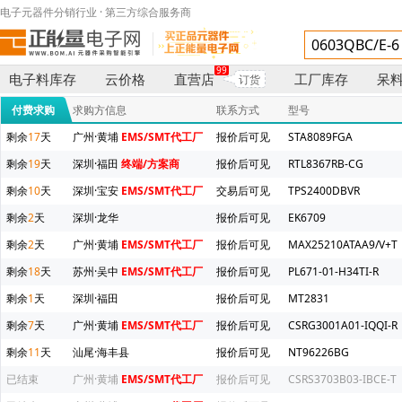
电子元器件分销行业 · 第三方综合服务商
99
电子料库存
云价格
直营店
工厂库存
呆
订货
付费求购
求购方信息
联系方式
型号
剩余
17
天
广州·黄埔
EMS/SMT代工厂
报价后可见
STA8089FGA
剩余
19
天
深圳·福田
终端/方案商
报价后可见
RTL8367RB-CG
剩余
10
天
深圳·宝安
EMS/SMT代工厂
交易后可见
TPS2400DBVR
剩余
2
天
深圳·龙华
报价后可见
EK6709
剩余
2
天
广州·黄埔
EMS/SMT代工厂
报价后可见
MAX25210ATAA9/V+T
剩余
18
天
苏州·吴中
EMS/SMT代工厂
报价后可见
PL671-01-H34TI-R
剩余
1
天
深圳·福田
报价后可见
MT2831
剩余
7
天
广州·黄埔
EMS/SMT代工厂
报价后可见
CSRG3001A01-IQQI-R
剩余
11
天
汕尾·海丰县
报价后可见
NT96226BG
已结束
广州·黄埔
EMS/SMT代工厂
报价后可见
CSRS3703B03-IBCE-T