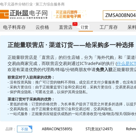
电子元器件分销行业 · 第三方综合服务商
71
电子料库存
云价格
直营店
工厂库存
呆
订货
正能量联营店 · 渠道订货——给采购多一种选择
正能量联营店是「直营店」的衍生店铺，分为「海外代购」和「渠道
交易由商家完成，而联营店交易则通过ICTradePal的执行 (
什么是ICTr
欢迎有渠道优势的代理商/终端/分销商朋友申请
免费入驻
正能量联营
联营店对于入驻商家的优势：
- 没有投资风险：推广可订货的物料不用钱，成交后才支付少量服务费，也没有
- 采购方更信任：由于正能量监管订金和交易过程，采购方更信任，交易更易达
- 保护商业隐私：可匿名交易，以保护其商业隐私。
渠道订货对于采购商的优势：
- 更低的价格：订货的价格优势，为长单客户提供了现货之外更多的选择，以提
- 交易风险低：由于正能量全程监管订金和交易过程，交易风险低。
- 一站式服务：正能量供应链提供成熟的一站式香港收货/仓储/物流/报关/国际
品牌：
ABRACON(55895)
ST(意法)(12497)
Rohm
不限