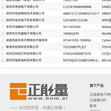
TDA21520
Infin
深圳市来创电子有限公司
CL31B106KBHNNNE
SAMS
深圳市壹探网络技术有限公司
ABM10-27.000MHZ-E20-T
ABRA
深圳市金欣电子科技有限公司
LX2160XE72232B
NXP(
东莞市海畅电子有限公司
5011937000
Molex
深圳市兴华盛电子有限公司
744062470
Wurt
成都高新区新芯网络技术服务部
VCHA105D-100MS6
Cynte
珠海市创美科技有限公司
TLP2368(TPL,E(T
TOSH
深圳迈锐创芯科技有限公司
STM32G0B0KET6TR
ST(意
深圳市瑞凯迪科技有限公司
MT25QU512ABB1EW9-0SIT
Micro
旗下产品
正能量电子网
正能量ERP
配单
—— 关注您所需，传播正能量！