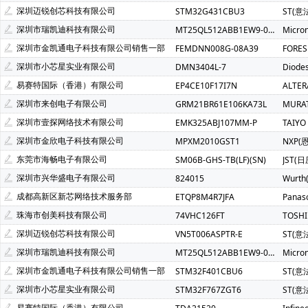
SCT(芯洲科技)(2)
AzureWave(海华)(1)
ALPS(阿尔卑斯)(
深圳迈锐创芯科技有限公司
STM32G431CBU3
ST(意
Bourns(伯恩斯)(1)
COSMO(冠西)(1)
Chilisin(奇力新)(1)
深圳市瑞凯迪科技有限公司
MT25QL512ABB1EW9-0SIT
Micro
FM(复旦微)(1)
FTDI(飞特帝亚)(1)
Freescale(飞思卡尔)(1
深圳市金凯通电子科技有限公司销售一部
FEMDNN008G-08A39
FORE
MSTAR(晨星)(1)
Natlinear(南麟)(1)
PUI Audio(1)
深圳市小芯星实业有限公司
DMN3404L-7
Diode
AMP NETCONNECT(1)
Power Dynamics Inc(1)
CommSc
易赛特国际（香港）有限公司
EP4CE10F17I7N
ALTE
无锡紫光微(1)
Nsiway(纳芯威)(1)
xysemi(赛芯微)(1)
深圳市来创电子有限公司
GRM21BR61E106KA73L
MURA
BRIGHTEK(弘凯光电)(1)
Magn Tek(麦歌恩)(1)
TMI(拓尔
深圳市壹探网络技术有限公司
EMK325ABJ107MM-P
TAIYO
BUSSMANN(巴斯曼)(1)
深圳市金欣电子科技有限公司
MPXM2010GST1
NXP(
东莞市海畅电子有限公司
SM06B-GHS-TB(LF)(SN)
JST(日
深圳市兴华盛电子有限公司
824015
Wurt
成都高新区新芯网络技术服务部
ETQP8M4R7JFA
Panas
珠海市创美科技有限公司
74VHC126FT
TOSH
深圳迈锐创芯科技有限公司
VN5T006ASPTR-E
ST(意
深圳市瑞凯迪科技有限公司
MT25QL512ABB1EW9-0SIT
Micro
深圳市金凯通电子科技有限公司销售一部
STM32F401CBU6
ST(意
深圳市小芯星实业有限公司
STM32F767ZGT6
ST(意
易赛特国际（香港）有限公司