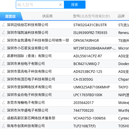
Ecliptek(507)
TOSHIBA(东芝)(400)
FMD(辉芒微)(286)
XLSEMI(芯龙)(185)
Renesas(瑞萨)(162)
TI(德州仪器)(1
供应商
型号
(点击型号搜索比价)
品牌
Mindmotion(灵动微)(71)
JST(日压)(70)
Cyntec(乾坤)(69
深圳迈锐创芯科技有限公司
STM32G431CBU3TR
ST(意
Infineon(英飞凌)(49)
Hisilicon(海思)(40)
Cachip(锦锐)(3
深圳市瑞凯迪科技有限公司
ISL99390FRZ-TR5935
Renes
SGMICRO(圣邦微)(32)
Cypress(赛普拉斯)(31)
Samwh
深圳市金凯通电子科技有限公司销售一部
OPA567AIRHGR
TI(德
Brightking(台湾君耀)(22)
MotorComm(裕太微)(22)
Na
深圳市小芯星实业有限公司
MT29F32G08ABAAAWP-ITZ:A
Micro
SILICON LABS(芯科)(20)
RUNIC(润石)(19)
Chiplntell
易赛特国际（香港）有限公司
ADL5561ACPZ-R7
ADI(
LOWPOWER(微源半导体)(14)
HED(华大电子)(13)
X-Po
深圳市来创电子有限公司
BCR421UW6Q-7
Diode
XILINX(赛灵思)(10)
Nuvoton(新唐)(9)
WALTER(华德)(9)
深圳市晨高电子科技有限公司
AD9253BCPZ-125
ADI(
SAMSUNG(三星)(7)
BERYL(绿宝石)(7)
GD(兆易创新)(7)
深圳市桓茂芯电子科技有限公司
CA-IS3050G
Chipa
TDK-Lambda(5)
YXC(扬兴晶振)(5)
STE(松田)(5)
深圳市壹探网络技术有限公司
UMK325AB7106KMHP
TAIYO
AVX(京瓷)(3)
Wayon(上海维安)(3)
Maxlinear(迈凌)(3)
深圳市金欣电子科技有限公司
LPC1765FBD100K
NXP(
SMC(桑德斯)(3)
HK(航顺)(3)
Chinamobile(中移物联网)(
东莞市海畅电子有限公司
2035642017
Molex
Dialog Semiconductor GmbH(2)
ECS Inc(2)
fangtek(方
深圳市兴华盛电子有限公司
7447709220
Wurt
MPS(美国芯源)(2)
MCC(美微科)(2)
Nvidia(英伟达)(2)
成都高新区新芯网络技术服务部
VCHA075D-100MS6
Cynte
Nexperia(安世)(2)
RUIMENG(瑞盟)(2)
Firstohm(台湾第
珠海市创美科技有限公司
TLP2168(TP,F)
TOSH