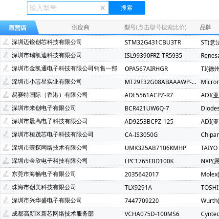
Ecliptek(507)
TOSHIBA(东芝)(400)
FMD(辉芒微)(286)
XLSEMI(芯龙)(185)
Renesas(瑞萨)(162)
TI(德州仪器)(1
供应商
型号
(点击型号搜索比价)
品牌
Mindmotion(灵动微)(72)
JST(日压)(70)
Cyntec(乾坤)(69
深圳迈锐创芯科技有限公司
STM32G431CBU3TR
ST(意
Infineon(英飞凌)(49)
Hisilicon(海思)(40)
Cachip(锦锐)(3
深圳市瑞凯迪科技有限公司
ISL99390FRZ-TR5935
Renes
SGMICRO(圣邦微)(34)
Cypress(赛普拉斯)(31)
Samwh
深圳市金凯通电子科技有限公司销售一部
OPA567AIRHGR
TI(德
Brightking(台湾君耀)(22)
MotorComm(裕太微)(22)
Na
深圳市小芯星实业有限公司
MT29F32G08ABAAAWP-ITZ:A
Micro
SILICON LABS(芯科)(20)
RUNIC(润石)(19)
Chiplntell
易赛特国际（香港）有限公司
ADL5561ACPZ-R7
ADI(
LOWPOWER(微源半导体)(14)
HED(华大电子)(13)
X-Po
深圳市来创电子有限公司
BCR421UW6Q-7
Diode
XILINX(赛灵思)(10)
Nuvoton(新唐)(9)
WALTER(华德)(9)
深圳市晨高电子科技有限公司
AD9253BCPZ-125
ADI(
SAMSUNG(三星)(7)
BERYL(绿宝石)(7)
ORIENTAL SEMI
深圳市桓茂芯电子科技有限公司
CA-IS3050G
Chipa
YXC(扬兴晶振)(5)
STE(松田)(5)
Geehy(珠海极海)(5)
深圳市壹探网络技术有限公司
UMK325AB7106KMHP
TAIYO
Wayon(上海维安)(3)
Maxlinear(迈凌)(3)
Qorvo(威讯联合
深圳市金欣电子科技有限公司
LPC1765FBD100K
NXP(
Chinamobile(中移物联网)(3)
BYD(比亚迪)(3)
HDSC(华
东莞市海畅电子有限公司
2035642017
Molex
fangtek(方泰)(2)
KINETIC(芯凯)(2)
Littelfuse(力特)(2)
珠海市创美科技有限公司
TLX9291A
TOSH
TXC(晶技)(2)
e2v technologies(2)
Astrodyne TDI Power
深圳市兴华盛电子有限公司
7447709220
Wurt
Joulwatt(杰华特)(2)
SOUTHCHIP(南芯)(2)
CXMT(长鑫存储
成都高新区新芯网络技术服务部
VCHA075D-100MS6
Cynte