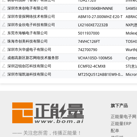
TDA21520
Infin
深圳市来创电子有限公司
CL31B106KBHNNNE
SAMS
深圳市壹探网络技术有限公司
ABM10-27.000MHZ-E20-T
ABRA
深圳市金欣电子科技有限公司
LX2160XE72232B
NXP(
东莞市海畅电子有限公司
5011937000
Molex
珠海市创美科技有限公司
74VHC126FT
TOSH
深圳市兴华盛电子有限公司
742700790
Wurt
成都高新区新芯网络技术服务部
VCHA105D-100MS6
Cynte
深圳迈锐创芯科技有限公司
ECMF02-4CMX8
ST(意
深圳市瑞凯迪科技有限公司
MT25QU512ABB1EW9-0SIT
Micro
旗下产品
正能量电子网
正能量ERP
配单
—— 关注您所需，传播正能量！