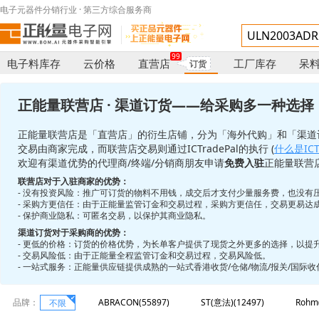
电子元器件分销行业 · 第三方综合服务商
99
电子料库存
云价格
直营店
工厂库存
呆
订货
正能量联营店 · 渠道订货——给采购多一种选择
正能量联营店是「直营店」的衍生店铺，分为「海外代购」和「渠道
交易由商家完成，而联营店交易则通过ICTradePal的执行 (
什么是ICTr
欢迎有渠道优势的代理商/终端/分销商朋友申请
免费入驻
正能量联营
联营店对于入驻商家的优势：
- 没有投资风险：推广可订货的物料不用钱，成交后才支付少量服务费，也没有
- 采购方更信任：由于正能量监管订金和交易过程，采购方更信任，交易更易达
- 保护商业隐私：可匿名交易，以保护其商业隐私。
渠道订货对于采购商的优势：
- 更低的价格：订货的价格优势，为长单客户提供了现货之外更多的选择，以提
- 交易风险低：由于正能量全程监管订金和交易过程，交易风险低。
- 一站式服务：正能量供应链提供成熟的一站式香港收货/仓储/物流/报关/国际
品牌：
ABRACON(55897)
ST(意法)(12497)
Rohm
不限