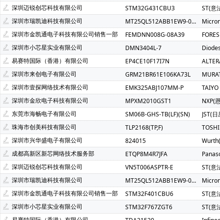
Atmel(爱特梅尔)(1)
Avago(安华高)(1)
BELLING(上海贝岭
深圳迈锐创芯科技有限公司
STM32G431CBU3
ST(意
C&K Components(1)
Everest-semi(顺芯)(1)
ESMT(晶豪
深圳市瑞凯迪科技有限公司
MT25QL512ABB1EW9-0SIT
Micro
INTEL(英特尔)(1)
IXYS(艾赛斯)(1)
Lattice(莱迪斯)(1)
深圳市金凯通电子科技有限公司销售一部
FEMDNN008G-08A39
FORE
PULSE ELECTRONICS(1)
Rubycon(红宝石)(1)
U-BLOX(
深圳市小芯星实业有限公司
DMN3404L-7
Diode
SOC(赛元微)(1)
Createk Micro(达晶微)(1)
TONTEK(台湾
易赛特国际（香港）有限公司
EP4CE10F17I7N
ALTE
Anlogic(安路科技)(1)
HEXIN(禾芯微)(1)
Chipanalog(川
深圳市来创电子有限公司
GRM21BR61E106KA73L
MURA
SHOU HAN(首韩)(1)
RYCHiP(蕊源)(1)
Unilc(紫光国芯)(1
深圳市壹探网络技术有限公司
EMK325ABJ107MM-P
TAIYO
深圳市金欣电子科技有限公司
MPXM2010GST1
NXP(
东莞市海畅电子有限公司
SM06B-GHS-TB(LF)(SN)
JST(日
珠海市创美科技有限公司
TLP2168(TP,F)
TOSH
深圳市兴华盛电子有限公司
824015
Wurt
成都高新区新芯网络技术服务部
ETQP8M4R7JFA
Panas
深圳迈锐创芯科技有限公司
VN5T006ASPTR-E
ST(意
深圳市瑞凯迪科技有限公司
MT25QL512ABB1EW9-0SIT
Micro
深圳市金凯通电子科技有限公司销售一部
STM32F401CBU6
ST(意
深圳市小芯星实业有限公司
STM32F767ZGT6
ST(意
易赛特国际（香港）有限公司