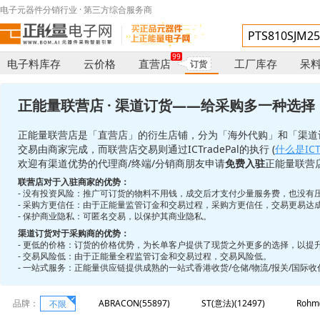
电子元器件分销行业 · 第三方综合服务商
99
电子料库存
云价格
直营店
工厂库存
呆
订货
正能量联营店 · 渠道订货——给采购多一种选择
正能量联营店是「直营店」的衍生店铺，分为「海外代购」和「渠道
交易由商家完成，而联营店交易则通过ICTradePal的执行 (
什么是ICTr
欢迎有渠道优势的代理商/终端/分销商朋友申请
免费入驻
正能量联营
联营店对于入驻商家的优势：
- 没有投资风险：推广可订货的物料不用钱，成交后才支付少量服务费，也没有
- 采购方更信任：由于正能量监管订金和交易过程，采购方更信任，交易更易达
- 保护商业隐私：可匿名交易，以保护其商业隐私。
渠道订货对于采购商的优势：
- 更低的价格：订货的价格优势，为长单客户提供了现货之外更多的选择，以提
- 交易风险低：由于正能量全程监管订金和交易过程，交易风险低。
- 一站式服务：正能量供应链提供成熟的一站式香港收货/仓储/物流/报关/国际
品牌：
ABRACON(55897)
ST(意法)(12497)
Rohm
不限