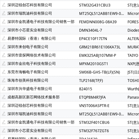
Atmel(爱特梅尔)(1)
Avago(安华高)(1)
BELLING(上海贝岭
深圳迈锐创芯科技有限公司
STM32G431CBU3
ST(意
C&K Components(1)
Everest-semi(顺芯)(1)
ESMT(晶豪
深圳市瑞凯迪科技有限公司
MT25QL512ABB1EW9-0SIT
Micro
INTEL(英特尔)(1)
IXYS(艾赛斯)(1)
Lattice(莱迪斯)(1)
深圳市金凯通电子科技有限公司销售一部
FEMDNN008G-08A39
FORE
PULSE ELECTRONICS(1)
Rubycon(红宝石)(1)
U-BLOX(
深圳市小芯星实业有限公司
DMN3404L-7
Diode
SOC(赛元微)(1)
Createk Micro(达晶微)(1)
TONTEK(台湾
易赛特国际（香港）有限公司
EP4CE10F17I7N
ALTE
Anlogic(安路科技)(1)
HEXIN(禾芯微)(1)
Chipanalog(川
深圳市来创电子有限公司
GRM21BR61E106KA73L
MURA
SHOU HAN(首韩)(1)
RYCHiP(蕊源)(1)
Unilc(紫光国芯)(1
深圳市壹探网络技术有限公司
EMK325ABJ107MM-P
TAIYO
深圳市金欣电子科技有限公司
MPXM2010GST1
NXP(
东莞市海畅电子有限公司
SM06B-GHS-TB(LF)(SN)
JST(日
珠海市创美科技有限公司
TLP2168(TP,F)
TOSH
深圳市兴华盛电子有限公司
824015
Wurt
成都高新区新芯网络技术服务部
ETQP8M4R7JFA
Panas
深圳迈锐创芯科技有限公司
VN5T006ASPTR-E
ST(意
深圳市瑞凯迪科技有限公司
MT25QL512ABB1EW9-0SIT
Micro
深圳市金凯通电子科技有限公司销售一部
STM32F401CBU6
ST(意
深圳市小芯星实业有限公司
STM32F767ZGT6
ST(意
易赛特国际（香港）有限公司