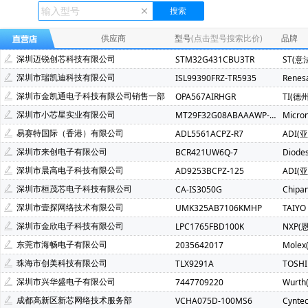
Ecliptek(507)
TOSHIBA(东芝)(400)
FMD(辉芒微)(286)
XLSEMI(芯龙)(185)
Renesas(瑞萨)(162)
TI(德州仪器)(1
供应商
型号
(点击型号搜索比价)
品牌
Mindmotion(灵动微)(72)
JST(日压)(70)
Cyntec(乾坤)(69
深圳迈锐创芯科技有限公司
STM32G431CBU3TR
ST(意
Infineon(英飞凌)(49)
Hisilicon(海思)(40)
Cachip(锦锐)(3
深圳市瑞凯迪科技有限公司
ISL99390FRZ-TR5935
Renes
SGMICRO(圣邦微)(34)
Cypress(赛普拉斯)(31)
Samwh
深圳市金凯通电子科技有限公司销售一部
OPA567AIRHGR
TI(德
Brightking(台湾君耀)(22)
MotorComm(裕太微)(22)
Na
深圳市小芯星实业有限公司
MT29F32G08ABAAAWP-ITZ:A
Micro
SILICON LABS(芯科)(20)
RUNIC(润石)(19)
Chiplntell
易赛特国际（香港）有限公司
ADL5561ACPZ-R7
ADI(
LOWPOWER(微源半导体)(14)
HED(华大电子)(13)
X-Po
深圳市来创电子有限公司
BCR421UW6Q-7
Diode
XILINX(赛灵思)(10)
Nuvoton(新唐)(9)
WALTER(华德)(9)
深圳市晨高电子科技有限公司
AD9253BCPZ-125
ADI(
SAMSUNG(三星)(7)
BERYL(绿宝石)(7)
ORIENTAL SEMI
深圳市桓茂芯电子科技有限公司
CA-IS3050G
Chipa
YXC(扬兴晶振)(5)
STE(松田)(5)
Geehy(珠海极海)(5)
深圳市壹探网络技术有限公司
UMK325AB7106KMHP
TAIYO
Wayon(上海维安)(3)
Maxlinear(迈凌)(3)
Qorvo(威讯联合
深圳市金欣电子科技有限公司
LPC1765FBD100K
NXP(
Chinamobile(中移物联网)(3)
BYD(比亚迪)(3)
HDSC(华
东莞市海畅电子有限公司
2035642017
Molex
fangtek(方泰)(2)
KINETIC(芯凯)(2)
Littelfuse(力特)(2)
珠海市创美科技有限公司
TLX9291A
TOSH
TXC(晶技)(2)
e2v technologies(2)
Astrodyne TDI Power
深圳市兴华盛电子有限公司
7447709220
Wurt
Joulwatt(杰华特)(2)
SOUTHCHIP(南芯)(2)
CXMT(长鑫存储
成都高新区新芯网络技术服务部
VCHA075D-100MS6
Cynte