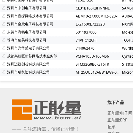
TDA21520
Infin
深圳市来创电子有限公司
CL31B106KBHNNNE
SAMS
深圳市壹探网络技术有限公司
ABM10-27.000MHZ-E20-T
ABRA
深圳市金欣电子科技有限公司
LX2160XE72232B
NXP(
东莞市海畅电子有限公司
5011937000
Molex
珠海市创美科技有限公司
74VHC126FT
TOSH
深圳市兴华盛电子有限公司
744062470
Wurt
成都高新区新芯网络技术服务部
VCHA105D-100MS6
Cynte
深圳迈锐创芯科技有限公司
STM32G0B0KET6TR
ST(意
深圳市瑞凯迪科技有限公司
MT25QU512ABB1EW9-0SIT
Micro
旗下产品
正能量电子网
正能量ERP
配单
—— 关注您所需，传播正能量！