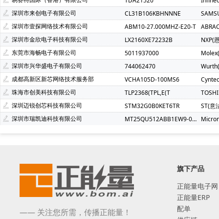
TDA21520
Infin
深圳市来创电子有限公司
CL31B106KBHNNNE
SAMS
深圳市壹探网络技术有限公司
ABM10-27.000MHZ-E20-T
ABRA
深圳市金欣电子科技有限公司
LX2160XE72232B
NXP(
东莞市海畅电子有限公司
5011937000
Molex
深圳市兴华盛电子有限公司
744062470
Wurt
成都高新区新芯网络技术服务部
VCHA105D-100MS6
Cynte
珠海市创美科技有限公司
TLP2368(TPL,E(T
TOSH
深圳迈锐创芯科技有限公司
STM32G0B0KET6TR
ST(意
深圳市瑞凯迪科技有限公司
MT25QU512ABB1EW9-0SIT
Micro
旗下产品
正能量电子网
正能量ERP
配单
—— 关注您所需，传播正能量！