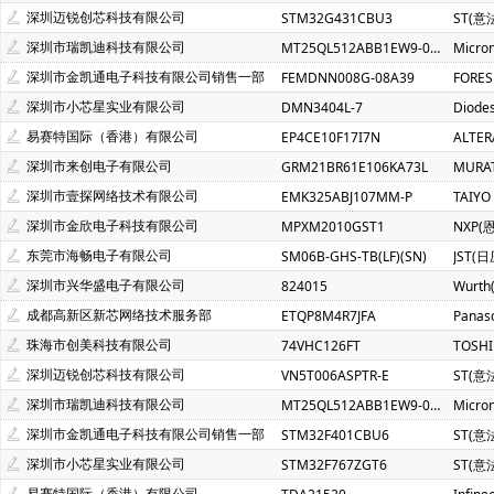
Atmel(爱特梅尔)(1)
Avago(安华高)(1)
BELLING(上海贝岭
深圳迈锐创芯科技有限公司
STM32G431CBU3
ST(意
C&K Components(1)
Everest-semi(顺芯)(1)
ESMT(晶豪
深圳市瑞凯迪科技有限公司
MT25QL512ABB1EW9-0SIT
Micro
INTEL(英特尔)(1)
IXYS(艾赛斯)(1)
Lattice(莱迪斯)(1)
深圳市金凯通电子科技有限公司销售一部
FEMDNN008G-08A39
FORE
PULSE ELECTRONICS(1)
Rubycon(红宝石)(1)
U-BLOX(
深圳市小芯星实业有限公司
DMN3404L-7
Diode
SOC(赛元微)(1)
Createk Micro(达晶微)(1)
TONTEK(台湾
易赛特国际（香港）有限公司
EP4CE10F17I7N
ALTE
Anlogic(安路科技)(1)
HEXIN(禾芯微)(1)
Chipanalog(川
深圳市来创电子有限公司
GRM21BR61E106KA73L
MURA
SHOU HAN(首韩)(1)
RYCHiP(蕊源)(1)
Unilc(紫光国芯)(1
深圳市壹探网络技术有限公司
EMK325ABJ107MM-P
TAIYO
深圳市金欣电子科技有限公司
MPXM2010GST1
NXP(
东莞市海畅电子有限公司
SM06B-GHS-TB(LF)(SN)
JST(日
深圳市兴华盛电子有限公司
824015
Wurt
成都高新区新芯网络技术服务部
ETQP8M4R7JFA
Panas
珠海市创美科技有限公司
74VHC126FT
TOSH
深圳迈锐创芯科技有限公司
VN5T006ASPTR-E
ST(意
深圳市瑞凯迪科技有限公司
MT25QL512ABB1EW9-0SIT
Micro
深圳市金凯通电子科技有限公司销售一部
STM32F401CBU6
ST(意
深圳市小芯星实业有限公司
STM32F767ZGT6
ST(意
易赛特国际（香港）有限公司