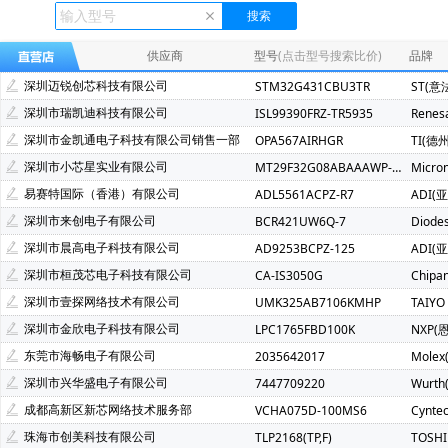
Ecliptek(507)
TOSHIBA(东芝)(400)
FMD(辉芒微)(286)
XLSEMI(芯龙)(185)
Renesas(瑞萨)(162)
TI(德州仪器)(1
供应商
型号
(点击型号搜索比价)
品牌
Mindmotion(灵动微)(72)
JST(日压)(70)
Cyntec(乾坤)(69
深圳迈锐创芯科技有限公司
STM32G431CBU3TR
ST(意
Infineon(英飞凌)(49)
Hisilicon(海思)(40)
Cachip(锦锐)(3
深圳市瑞凯迪科技有限公司
ISL99390FRZ-TR5935
Renes
SGMICRO(圣邦微)(34)
Cypress(赛普拉斯)(31)
Samwh
深圳市金凯通电子科技有限公司销售一部
OPA567AIRHGR
TI(德
Brightking(台湾君耀)(22)
MotorComm(裕太微)(22)
Na
深圳市小芯星实业有限公司
MT29F32G08ABAAAWP-ITZ:A
Micro
SILICON LABS(芯科)(20)
RUNIC(润石)(19)
Chiplntell
易赛特国际（香港）有限公司
ADL5561ACPZ-R7
ADI(
LOWPOWER(微源半导体)(14)
HED(华大电子)(13)
X-Po
深圳市来创电子有限公司
BCR421UW6Q-7
Diode
XILINX(赛灵思)(10)
Nuvoton(新唐)(9)
WALTER(华德)(9)
深圳市晨高电子科技有限公司
AD9253BCPZ-125
ADI(
SAMSUNG(三星)(7)
BERYL(绿宝石)(7)
ORIENTAL SEMI
深圳市桓茂芯电子科技有限公司
CA-IS3050G
Chipa
YXC(扬兴晶振)(5)
STE(松田)(5)
Geehy(珠海极海)(5)
深圳市壹探网络技术有限公司
UMK325AB7106KMHP
TAIYO
Wayon(上海维安)(3)
Maxlinear(迈凌)(3)
Qorvo(威讯联合
深圳市金欣电子科技有限公司
LPC1765FBD100K
NXP(
Chinamobile(中移物联网)(3)
BYD(比亚迪)(3)
HDSC(华
东莞市海畅电子有限公司
2035642017
Molex
fangtek(方泰)(2)
KINETIC(芯凯)(2)
Littelfuse(力特)(2)
深圳市兴华盛电子有限公司
7447709220
Wurt
TXC(晶技)(2)
e2v technologies(2)
Astrodyne TDI Power
成都高新区新芯网络技术服务部
VCHA075D-100MS6
Cynte
Joulwatt(杰华特)(2)
SOUTHCHIP(南芯)(2)
CXMT(长鑫存储
珠海市创美科技有限公司
TLP2168(TP,F)
TOSH