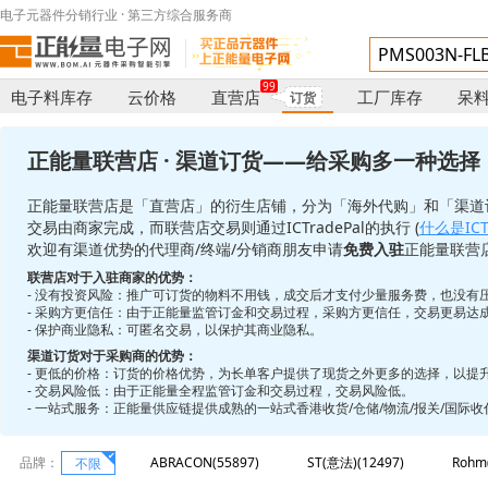
电子元器件分销行业 · 第三方综合服务商
99
电子料库存
云价格
直营店
工厂库存
呆
订货
正能量联营店 · 渠道订货——给采购多一种选择
正能量联营店是「直营店」的衍生店铺，分为「海外代购」和「渠道
交易由商家完成，而联营店交易则通过ICTradePal的执行 (
什么是ICTr
欢迎有渠道优势的代理商/终端/分销商朋友申请
免费入驻
正能量联营
联营店对于入驻商家的优势：
- 没有投资风险：推广可订货的物料不用钱，成交后才支付少量服务费，也没有
- 采购方更信任：由于正能量监管订金和交易过程，采购方更信任，交易更易达
- 保护商业隐私：可匿名交易，以保护其商业隐私。
渠道订货对于采购商的优势：
- 更低的价格：订货的价格优势，为长单客户提供了现货之外更多的选择，以提
- 交易风险低：由于正能量全程监管订金和交易过程，交易风险低。
- 一站式服务：正能量供应链提供成熟的一站式香港收货/仓储/物流/报关/国际
品牌：
ABRACON(55897)
ST(意法)(12497)
Rohm
不限