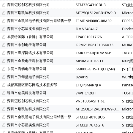
SCT(芯洲科技)(2)
AzureWave(海华)(1)
ALPS(阿尔卑斯)(
深圳迈锐创芯科技有限公司
STM32G431CBU3
ST(意
Bourns(伯恩斯)(1)
COSMO(冠西)(1)
Chilisin(奇力新)(1)
深圳市瑞凯迪科技有限公司
MT25QL512ABB1EW9-0SIT
Micro
FM(复旦微)(1)
FTDI(飞特帝亚)(1)
Freescale(飞思卡尔)(1
深圳市金凯通电子科技有限公司销售一部
FEMDNN008G-08A39
FORE
MSTAR(晨星)(1)
Natlinear(南麟)(1)
PUI Audio(1)
深圳市小芯星实业有限公司
DMN3404L-7
Diode
AMP NETCONNECT(1)
Power Dynamics Inc(1)
CommSc
易赛特国际（香港）有限公司
EP4CE10F17I7N
ALTE
无锡紫光微(1)
Nsiway(纳芯威)(1)
xysemi(赛芯微)(1)
深圳市来创电子有限公司
GRM21BR61E106KA73L
MURA
BRIGHTEK(弘凯光电)(1)
Magn Tek(麦歌恩)(1)
TMI(拓尔
深圳市壹探网络技术有限公司
EMK325ABJ107MM-P
TAIYO
BUSSMANN(巴斯曼)(1)
深圳市金欣电子科技有限公司
MPXM2010GST1
NXP(
东莞市海畅电子有限公司
SM06B-GHS-TB(LF)(SN)
JST(日
深圳市兴华盛电子有限公司
824015
Wurt
成都高新区新芯网络技术服务部
ETQP8M4R7JFA
Panas
珠海市创美科技有限公司
74VHC126FT
TOSH
深圳迈锐创芯科技有限公司
VN5T006ASPTR-E
ST(意
深圳市瑞凯迪科技有限公司
MT25QL512ABB1EW9-0SIT
Micro
深圳市金凯通电子科技有限公司销售一部
STM32F401CBU6
ST(意
深圳市小芯星实业有限公司
STM32F767ZGT6
ST(意
易赛特国际（香港）有限公司