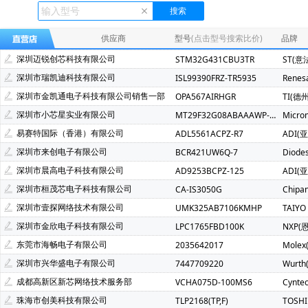
Ecliptek(507)
TOSHIBA(东芝)(400)
FMD(辉芒微)(286)
XLSEMI(芯龙)(185)
Renesas(瑞萨)(162)
TI(德州仪器)(1
供应商
型号
(点击型号搜索比价)
品牌
Mindmotion(灵动微)(71)
JST(日压)(70)
Cyntec(乾坤)(69
深圳迈锐创芯科技有限公司
STM32G431CBU3TR
ST(意
Infineon(英飞凌)(49)
Hisilicon(海思)(40)
Cachip(锦锐)(3
深圳市瑞凯迪科技有限公司
ISL99390FRZ-TR5935
Renes
SGMICRO(圣邦微)(32)
Cypress(赛普拉斯)(31)
Samwh
深圳市金凯通电子科技有限公司销售一部
OPA567AIRHGR
TI(德
Brightking(台湾君耀)(22)
MotorComm(裕太微)(22)
Na
深圳市小芯星实业有限公司
MT29F32G08ABAAAWP-ITZ:A
Micro
SILICON LABS(芯科)(20)
RUNIC(润石)(19)
Chiplntell
易赛特国际（香港）有限公司
ADL5561ACPZ-R7
ADI(
LOWPOWER(微源半导体)(14)
HED(华大电子)(13)
X-Po
深圳市来创电子有限公司
BCR421UW6Q-7
Diode
XILINX(赛灵思)(10)
Nuvoton(新唐)(9)
WALTER(华德)(9)
深圳市晨高电子科技有限公司
AD9253BCPZ-125
ADI(
SAMSUNG(三星)(7)
BERYL(绿宝石)(7)
GD(兆易创新)(7)
深圳市桓茂芯电子科技有限公司
CA-IS3050G
Chipa
TDK-Lambda(5)
YXC(扬兴晶振)(5)
STE(松田)(5)
深圳市壹探网络技术有限公司
UMK325AB7106KMHP
TAIYO
AVX(京瓷)(3)
Wayon(上海维安)(3)
Maxlinear(迈凌)(3)
深圳市金欣电子科技有限公司
LPC1765FBD100K
NXP(
SMC(桑德斯)(3)
HK(航顺)(3)
Chinamobile(中移物联网)(
东莞市海畅电子有限公司
2035642017
Molex
Dialog Semiconductor GmbH(2)
ECS Inc(2)
fangtek(方
深圳市兴华盛电子有限公司
7447709220
Wurt
MPS(美国芯源)(2)
MCC(美微科)(2)
Nvidia(英伟达)(2)
成都高新区新芯网络技术服务部
VCHA075D-100MS6
Cynte
Nexperia(安世)(2)
RUIMENG(瑞盟)(2)
Firstohm(台湾第
珠海市创美科技有限公司
TLP2168(TP,F)
TOSH