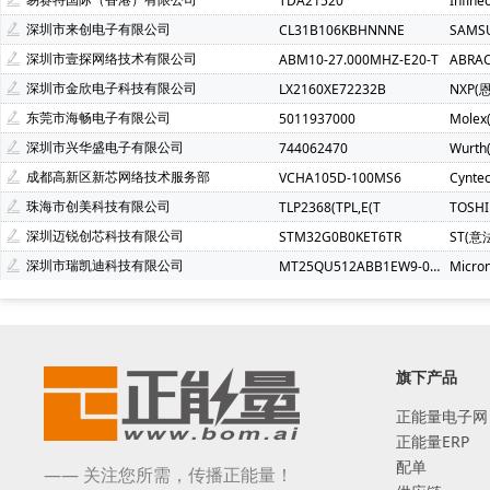
TDA21520
Infin
深圳市来创电子有限公司
CL31B106KBHNNNE
SAMS
深圳市壹探网络技术有限公司
ABM10-27.000MHZ-E20-T
ABRA
深圳市金欣电子科技有限公司
LX2160XE72232B
NXP(
东莞市海畅电子有限公司
5011937000
Molex
深圳市兴华盛电子有限公司
744062470
Wurt
成都高新区新芯网络技术服务部
VCHA105D-100MS6
Cynte
珠海市创美科技有限公司
TLP2368(TPL,E(T
TOSH
深圳迈锐创芯科技有限公司
STM32G0B0KET6TR
ST(意
深圳市瑞凯迪科技有限公司
MT25QU512ABB1EW9-0SIT
Micro
旗下产品
正能量电子网
正能量ERP
配单
—— 关注您所需，传播正能量！