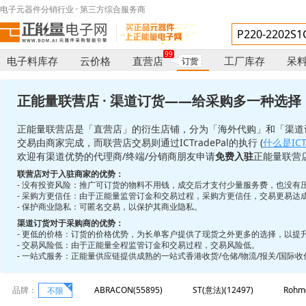
电子元器件分销行业 · 第三方综合服务商
99
电子料库存
云价格
直营店
工厂库存
呆
订货
正能量联营店 · 渠道订货——给采购多一种选择
正能量联营店是「直营店」的衍生店铺，分为「海外代购」和「渠道
交易由商家完成，而联营店交易则通过ICTradePal的执行 (
什么是ICTr
欢迎有渠道优势的代理商/终端/分销商朋友申请
免费入驻
正能量联营
联营店对于入驻商家的优势：
- 没有投资风险：推广可订货的物料不用钱，成交后才支付少量服务费，也没有
- 采购方更信任：由于正能量监管订金和交易过程，采购方更信任，交易更易达
- 保护商业隐私：可匿名交易，以保护其商业隐私。
渠道订货对于采购商的优势：
- 更低的价格：订货的价格优势，为长单客户提供了现货之外更多的选择，以提
- 交易风险低：由于正能量全程监管订金和交易过程，交易风险低。
- 一站式服务：正能量供应链提供成熟的一站式香港收货/仓储/物流/报关/国际
品牌：
ABRACON(55895)
ST(意法)(12497)
Rohm
不限